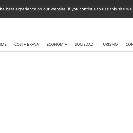
e best experience on our website. If you continue to use this site we w
Vés
al
SME
COSTA BRAVA
ECONOMIA
SOCIEDAD
TURISMO
CO
contingut