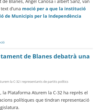
 de Blanes, Àngel Canosa i albert Sanz, van
l text d’una
moció per a que la institució
ació de Municipis per la Independència
ció
juntament de Blanes debatrà una
rem la C-32 i representants de partits polítics
 la Plataforma Aturem la C-32 ha reprès el
acions polítiques que tindran representació
gislatura.