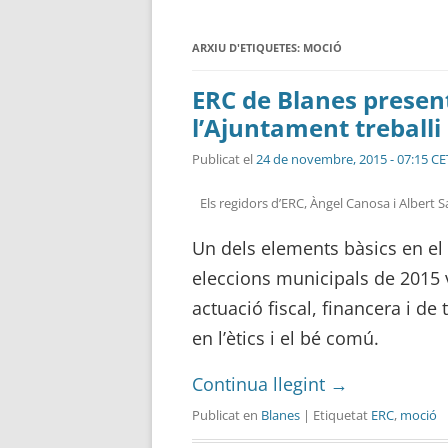
ARXIU D'ETIQUETES:
MOCIÓ
ERC de Blanes prese
l’Ajuntament treballi
Publicat el
24 de novembre, 2015 - 07:15 CE
Els regidors d’ERC, Àngel Canosa i Albert S
Un dels elements bàsics en el
eleccions municipals de 2015 v
actuació fiscal, financera i d
en l’ètics i el bé comú.
Continua llegint
→
Publicat en
Blanes
| Etiquetat
ERC
,
moció