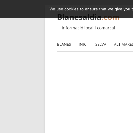
We use cookies to ensure that we give you th
Blanesaldia
.com
Informació local i comarcal
BLANES
INICI
SELVA
ALT MARE