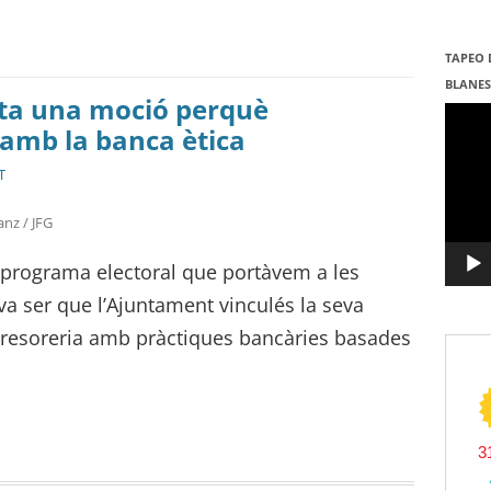
TAPEO 
BLANE
nta una moció perquè
Repro
de
 amb la banca ètica
vídeo
T
anz / JFG
 programa electoral que portàvem a les
a ser que l’Ajuntament vinculés la seva
e tresoreria amb pràctiques bancàries basades