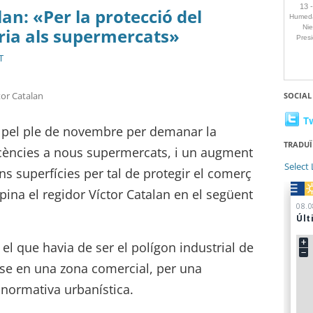
an: «Per la protecció del
ria als supermercats»
T
tor Catalan
SOCIAL
T
ó pel ple de novembre per demanar la
TRADUÏ
licències a nous supermercats, i un augment
Select
ns superfícies per tal de protegir el comerç
pina el regidor Víctor Catalan en el següent
 el que havia de ser el polígon industrial de
t-se en una zona comercial, per una
 normativa urbanística.