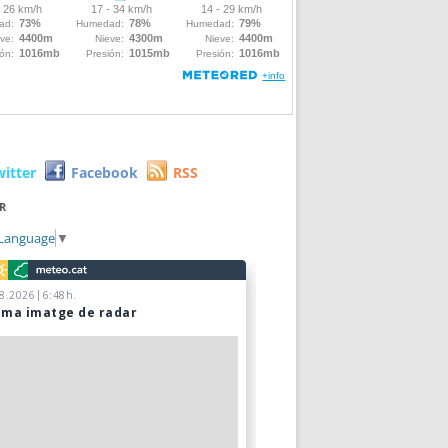
witter
Facebook
RSS
R
 Language
▼