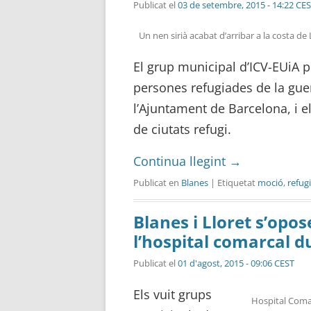
Publicat el
03 de setembre, 2015 - 14:22 CE
Un nen sirià acabat d’arribar a la costa d
El grup municipal d’ICV-EUiA p
persones refugiades de la guer
l’Ajuntament de Barcelona, i e
de ciutats refugi.
Continua llegint
→
Publicat en
Blanes
| Etiquetat
moció
,
refug
Blanes i Lloret s’opos
l’hospital comarcal d
Publicat el
01 d'agost, 2015 - 09:06 CEST
Els vuit grups
Hospital Coma