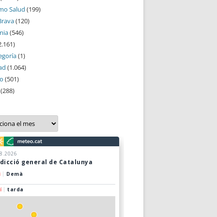
mo Salud
(199)
Brava
(120)
mia
(546)
2.161)
egoría
(1)
ad
(1.064)
mo
(501)
(288)