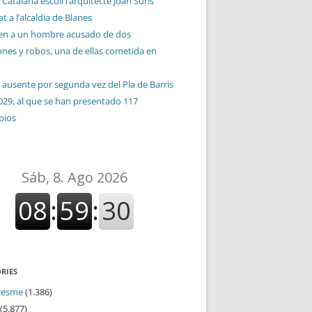
 Catalana escull l’arquitecte Joan Suris
t a l’alcaldia de Blanes
en a un hombre acusado de dos
ones y robos, una de ellas cometida en
 ausente por segunda vez del Pla de Barris
029, al que se han presentado 117
pios
RIES
resme
(1.386)
(5.877)