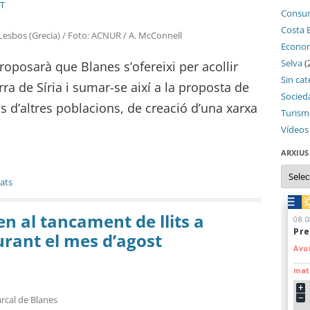
ST
Consu
Costa 
e Lesbos (Grecia) / Foto: ACNUR / A. McConnell
Econo
Selva
(
roposarà que Blanes s’ofereixi per acollir
Sin cat
ra de Síria i sumar-se així a la proposta de
Socied
ls d’altres poblacions, de creació d’una xarxa
Turis
Vídeos
ARXIUS
Arxius
iats
en al tancament de llits a
urant el mes d’agost
rcal de Blanes