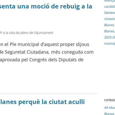
Aliança
senta una moció de rebuig a la
candida
Detien
violaci
Blanes
Blanes,
CUP a la sala de plens de l’Ajuntament
2025-2
munici
n el Ple municipal d’aquest proper dijous
i de Seguretat Ciutadana, més coneguda com
i aprovada pel Congrés dels Diputats de
lanes perquè la ciutat aculli
CATEGO
Alt Ma
Blanes