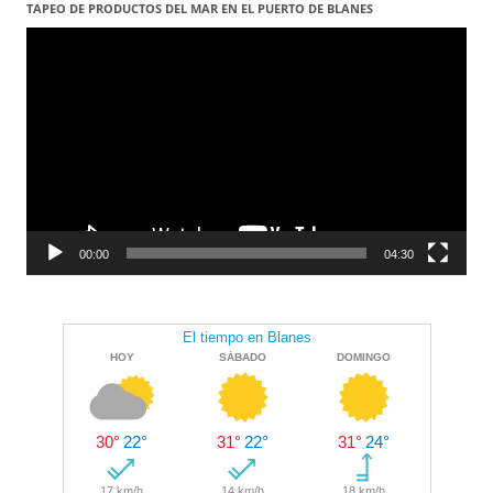
per
TAPEO DE PRODUCTOS DEL MAR EN EL PUERTO DE BLANES
Reproductor
les
de
vídeo
entrades
00:00
04:30