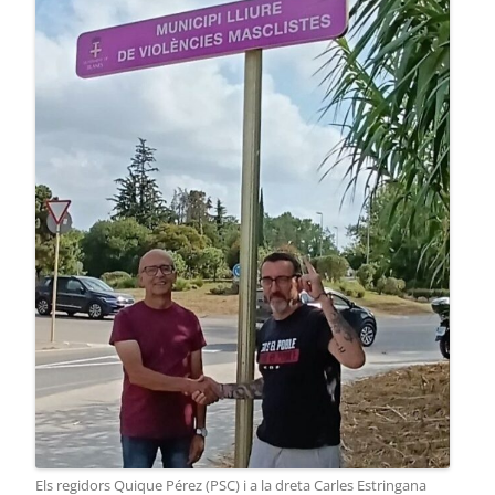
Els regidors Quique Pérez (PSC) i a la dreta Carles Estringana