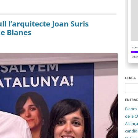
l l’arquitecte Joan Suris
de Blanes
CERCA
Cerca:
ENTRAD
Blanes 
de la 
Aliança
candida