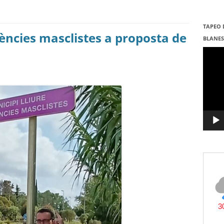
TAPEO 
lències masclistes a proposta de
BLANE
Repro
de
vídeo