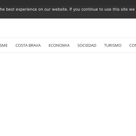
e best experience on our website. If you continue to use this site we w
Vés
al
ESME
COSTA BRAVA
ECONOMIA
SOCIEDAD
TURISMO
CO
contingut