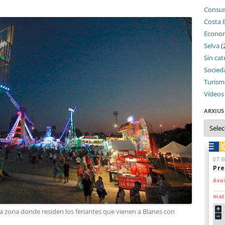
Consu
Costa 
Econo
Selva
(
Sin cat
Socied
Turis
Vídeos
ARXIUS
Arxius
 la zona donde residen los feriantes que vienen a Blanes con