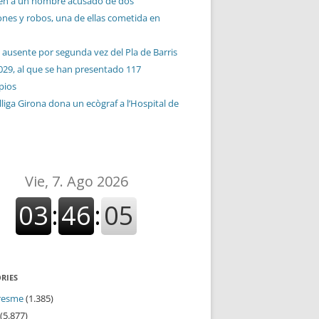
en a un hombre acusado de dos
ones y robos, una de ellas cometida en
 ausente por segunda vez del Pla de Barris
029, al que se han presentado 117
pios
liga Girona dona un ecògraf a l’Hospital de
RIES
resme
(1.385)
(5.877)