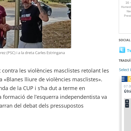
SOCIAL
T
ez (PSC) i a la dreta Carles Estringana
TRADUÏ
contra les violències masclistes retolant les
Select
a «Blanes lliure de violències masclistes».
da de la CUP i s’ha dut a terme en
 formació de l’esquerra independentista va
 arran del debat dels pressupostos