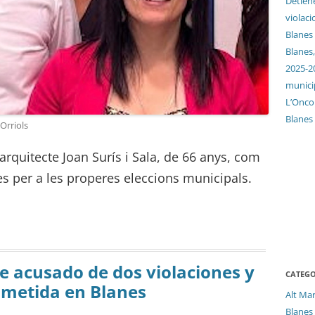
Detien
violaci
Blanes
Blanes,
2025-2
munici
L’Oncol
Blanes
 Orriols
arquitecte Joan Surís i Sala, de 66 anys, com
nes per a les properes eleccions municipals.
 acusado de dos violaciones y
CATEGO
cometida en Blanes
Alt Ma
Blanes