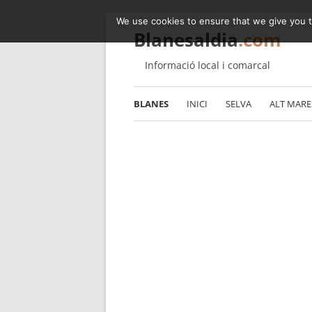
We use cookies to ensure that we give you th
Blanesaldia
.com
Informació local i comarcal
BLANES
INICI
SELVA
ALT MAR