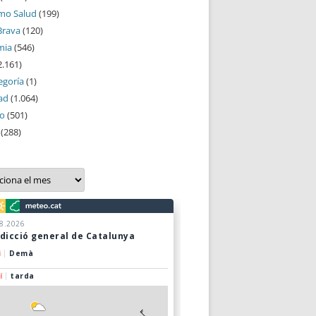
mo Salud
(199)
Brava
(120)
mia
(546)
2.161)
egoría
(1)
ad
(1.064)
mo
(501)
(288)