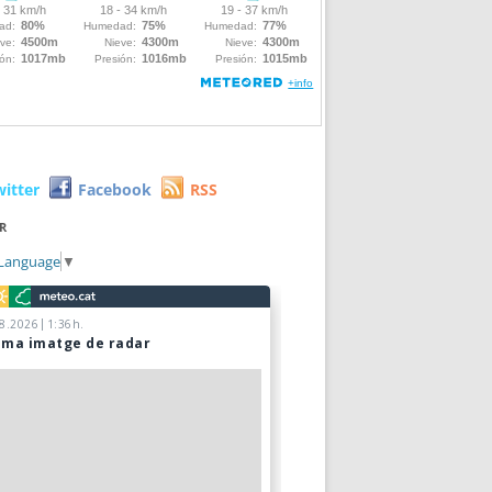
witter
Facebook
RSS
R
 Language
▼