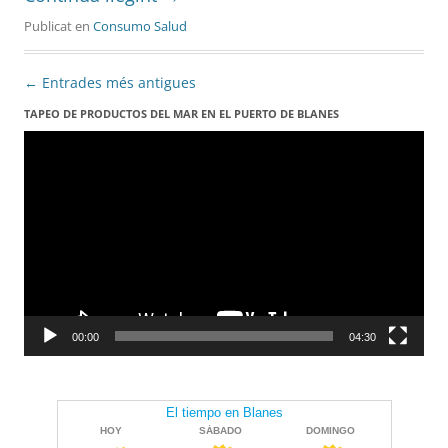
Publicat en
Consumo Salud
Navegació
←
Entrades més antigues
per
TAPEO DE PRODUCTOS DEL MAR EN EL PUERTO DE BLANES
Reproductor
les
de
vídeo
entrades
00:00
04:30