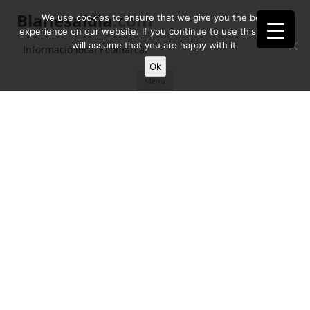
Blanesaldia
.com
We use cookies to ensure that we give you the best
experience on our website. If you continue to use this site we
will assume that you are happy with it.
Informació local i comarcal
Ok
Vés
Menú
al
contingut