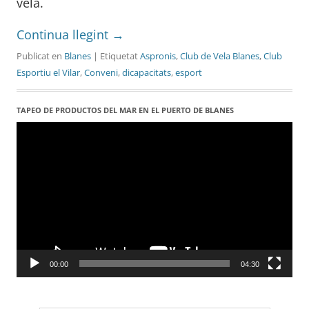
vela.
Continua llegint
→
Publicat en
Blanes
| Etiquetat
Aspronis
,
Club de Vela Blanes
,
Club
Esportiu el Vilar
,
Conveni
,
dicapacitats
,
esport
TAPEO DE PRODUCTOS DEL MAR EN EL PUERTO DE BLANES
Reproductor
de
vídeo
00:00
04:30