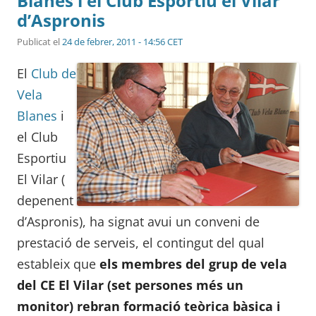
Blanes i el Club Esportiu el Vilar
d’Aspronis
Publicat el
24 de febrer, 2011 - 14:56 CET
El
Club de
Vela
Blanes
i
el Club
Esportiu
El Vilar (
depenent
d’Aspronis), ha signat avui un conveni de
prestació de serveis, el contingut del qual
estableix que
els membres del grup de vela
del CE El Vilar (set persones més un
monitor) rebran formació teòrica bàsica i