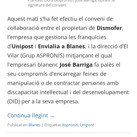
signatura del conveni
Aquest matí s’ha fet efectiu el conveni de
col·laboració entre el propietari de
Dismofer
,
l’empresa que gestiona les franquícies
d’
Unipost
i
Envialia a Blanes
, i la direcció d’El
Vilar (Grup ASPRONIS) mitjançant el qual
l’empresari blanenc
José Barriga
fa palès el
seu compromís d’encarregar feines de
manipulació o de contractar persones amb
discapacitat intel·lectual i del desenvolupament
(DID) per a la seva empresa.
Continua llegint
→
Publicat en
Blanes
| Etiquetat
Aspronis
,
Unipost