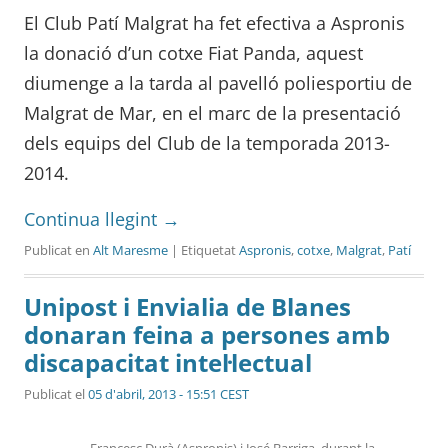
El Club Patí Malgrat ha fet efectiva a Aspronis
la donació d’un cotxe Fiat Panda, aquest
diumenge a la tarda al pavelló poliesportiu de
Malgrat de Mar, en el marc de la presentació
dels equips del Club de la temporada 2013-
2014.
Continua llegint
→
Publicat en
Alt Maresme
| Etiquetat
Aspronis
,
cotxe
,
Malgrat
,
Patí
Unipost i Envialia de Blanes
donaran feina a persones amb
discapacitat intel·lectual
Publicat el
05 d'abril, 2013 - 15:51 CEST
Francesc Durà (Aspronis) i José Barriga, durant la