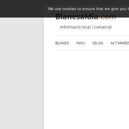
We use cookies to ensure that we give you th
Blanesaldia
.com
Informació local i comarcal
BLANES
INICI
SELVA
ALT MARE