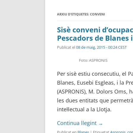
ARXIU D'ETIQUETES:
CONVENI
Sisè conveni d’ocupac
Pescadors de Blanes i
Publicat el
08 de maig, 2015 - 00:24 CEST
Foto: ASPRONIS
Per sisè estiu consecutiu, el 
Blanes, Eusebi Esgleas, i la Pr
(ASPRONIS), M. Dolors Oms, ha
les dues entitats que permetr
intel·lectual a la Llotja.
Continua llegint
→
Publicat en
Blanes
| Etiquetat
Aspronis
,
con