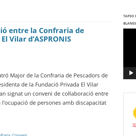
TAPEO 
BLANE
ió entre la Confraria de
Repro
de
 El Vilar d’ASPRONIS
vídeo
Patró Major de la Confraria de Pescadors de
esidenta de la Fundació Privada El Vilar
n signat un conveni de col·laboració entre
à l’ocupació de persones amb discapacitat
fraria
,
Conveni