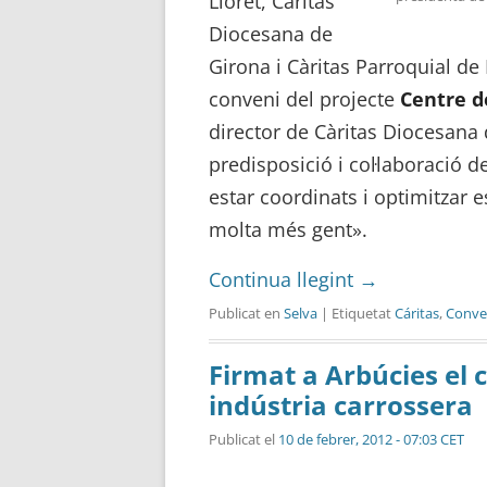
Lloret, Càritas
Diocesana de
Girona i Càritas Parroquial de
conveni del projecte
Centre d
director de Càritas Diocesana 
predisposició i col·laboració d
estar coordinats i optimitzar e
molta més gent».
Continua llegint
→
Publicat en
Selva
| Etiquetat
Cáritas
,
Conve
Firmat a Arbúcies el 
indústria carrossera
Publicat el
10 de febrer, 2012 - 07:03 CET