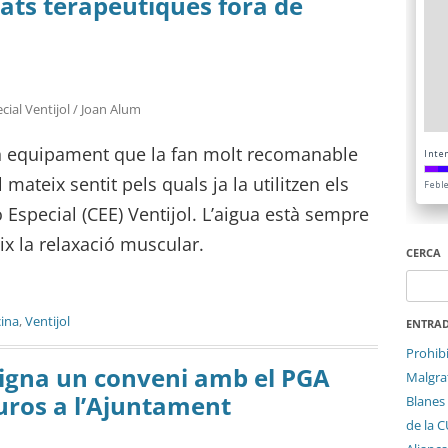
ats terapèutiques fora de
cial Ventijol / Joan Alum
n equipament que la fan molt recomanable
 mateix sentit pels quals ja la utilitzen els
Especial (CEE) Ventijol. L’aigua està sempre
eix la relaxació muscular.
CERCA
Cerca:
cina
,
Ventijol
ENTRAD
Prohib
signa un conveni amb el PGA
Malgrat
uros a l’Ajuntament
Blanes 
de la 