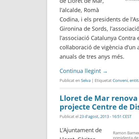
de Lloret de Mar,
l’alcalde, Romà
Codina, i els presidents de l’As
Gironina de Sords, l’associació
l’associació Catalunya Contra 
col·laboració de vigència d’un
anuals de tres anys més.
Continua llegint
→
Publicat en
Selva
| Etiquetat
Conveni
,
entit
Lloret de Mar renova 
projecte Centre de Di
Publicat el
23 d'agost, 2013 - 16:51 CEST
L’Ajuntament de
Ramon Barnera
presidenta de 