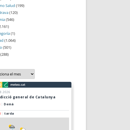
mo Salud
(199)
Brava
(120)
mia
(546)
2.161)
egoría
(1)
ad
(1.064)
mo
(501)
(288)