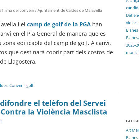
Aliança
candida
la firma del conveni / Ajuntament de Caldes de Malavella
Detien
violaci
avella i el
camp de golf de la PGA
han
Blanes
canvi en el Pla General de manera que es
Blanes,
a zona edificable del camp de golf. A canvi,
2025-2
os que destinarà cobrir part dels costos de
munici
 de Llagostera.
ldes
,
Conveni
,
golf
difondre el telèfon del Servei
Contra la Violència Masclista
CATEGO
ST
Alt Ma
Blanes