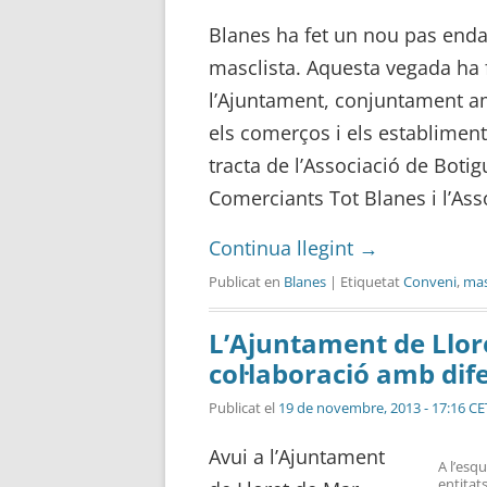
Blanes ha fet un nou pas endav
masclista. Aquesta vegada ha 
l’Ajuntament, conjuntament am
els comerços i els establiments
tracta de l’Associació de Botig
Comerciants Tot Blanes i l’Ass
Continua llegint
→
Publicat en
Blanes
| Etiquetat
Conveni
,
mas
L’Ajuntament de Llor
col·laboració amb dife
Publicat el
19 de novembre, 2013 - 17:16 CE
Avui a l’Ajuntament
A l’esq
entitat