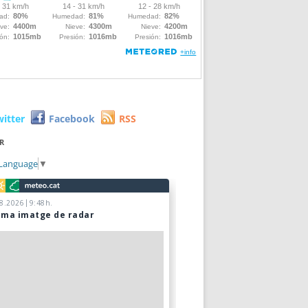
witter
Facebook
RSS
R
 Language
▼