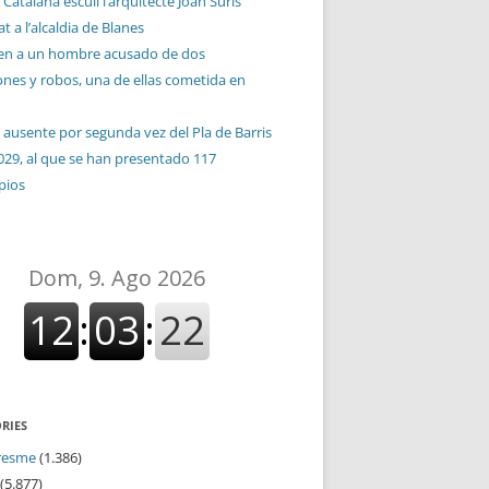
 Catalana escull l’arquitecte Joan Suris
t a l’alcaldia de Blanes
en a un hombre acusado de dos
ones y robos, una de ellas cometida en
 ausente por segunda vez del Pla de Barris
029, al que se han presentado 117
pios
RIES
resme
(1.386)
(5.877)