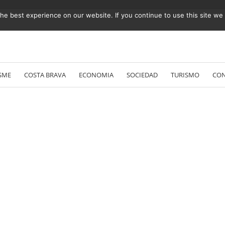
e best experience on our website. If you continue to use this site we w
Vés
al
SME
COSTA BRAVA
ECONOMIA
SOCIEDAD
TURISMO
CO
contingut