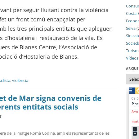
Consu
ant per seguir lluitant contra la violència
Costa 
fet un front comú encapçalat per
Econo
b les tres principals entitats que apleguen
Selva
(
Sin cat
 d’hostaleria i restauració de la vila. Es
Socied
uers de Blanes Centre, l’Associació de
Turis
ociació d’Hostaleria de Blanes.
Vídeos
ARXIUS
Arxius
clista
,
violència
et de Mar signa convenis de
rents entitats socials
T
uera de la imatge Romà Codina, amb els representants de les
s