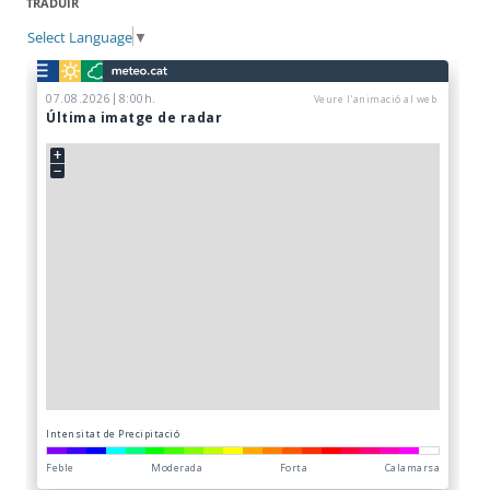
TRADUÏR
Select Language
▼