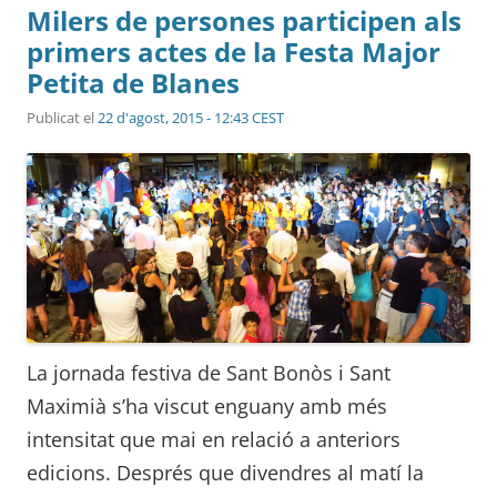
Milers de persones participen als
primers actes de la Festa Major
Petita de Blanes
Publicat el
22 d'agost, 2015 - 12:43 CEST
La jornada festiva de Sant Bonòs i Sant
Maximià s’ha viscut enguany amb més
intensitat que mai en relació a anteriors
edicions. Després que divendres al matí la