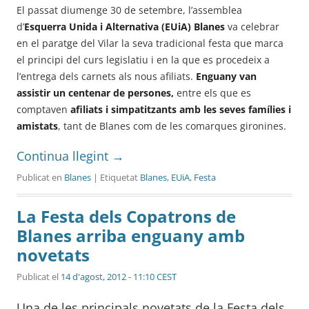
El passat diumenge 30 de setembre, l’assemblea
d’
Esquerra Unida i Alternativa (EUiA) Blanes
va celebrar
en el paratge del Vilar la seva tradicional festa que marca
el principi del curs legislatiu i en la que es procedeix a
l’entrega dels carnets als nous afiliats.
Enguany van
assistir un centenar de persones,
entre els que es
comptaven
afiliats i simpatitzants amb les seves famílies i
amistats
, tant de Blanes com de les comarques gironines.
Continua llegint
→
Publicat en
Blanes
| Etiquetat
Blanes
,
EUiA
,
Festa
La Festa dels Copatrons de
Blanes arriba enguany amb
novetats
Publicat el
14 d'agost, 2012 - 11:10 CEST
Una de les principals novetats de la Festa dels