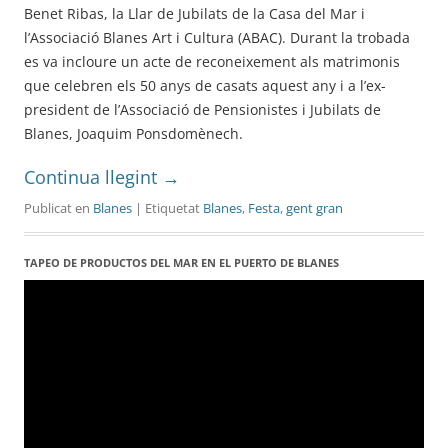
Benet Ribas, la Llar de Jubilats de la Casa del Mar i
l’Associació Blanes Art i Cultura (ABAC). Durant la trobada
es va incloure un acte de reconeixement als matrimonis
que celebren els 50 anys de casats aquest any i a l’ex-
president de l’Associació de Pensionistes i Jubilats de
Blanes, Joaquim Ponsdomènech.
Continua llegint
→
Publicat en
Blanes
| Etiquetat
Blanes
,
Festa
,
gent gran
TAPEO DE PRODUCTOS DEL MAR EN EL PUERTO DE BLANES
Reproductor
de
vídeo