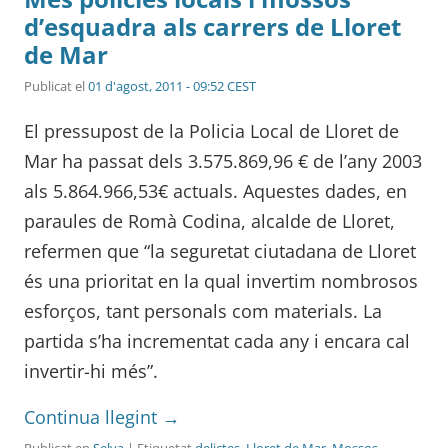
d’esquadra als carrers de Lloret
de Mar
Publicat el
01 d'agost, 2011 - 09:52 CEST
El pressupost de la Policia Local de Lloret de
Mar ha passat dels 3.575.869,96 € de l’any 2003
als 5.864.966,53€ actuals. Aquestes dades, en
paraules de Romà Codina, alcalde de Lloret,
refermen que “la seguretat ciutadana de Lloret
és una prioritat en la qual invertim nombrosos
esforços, tant personals com materials. La
partida s’ha incrementat cada any i encara cal
invertir-hi més”.
Continua llegint
→
Publicat en
Selva
| Etiquetat
delictes
,
Lloret de Mar
,
Mossos