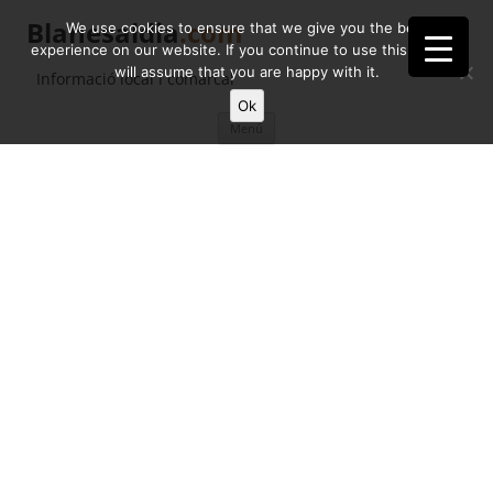
Blanesaldia
.com
We use cookies to ensure that we give you the best
experience on our website. If you continue to use this site we
will assume that you are happy with it.
Informació local i comarcal
Ok
Vés
Menú
al
contingut