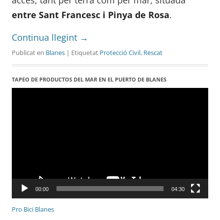
accés, tant per terra com per mar, situada
entre Sant Francesc i Pinya de Rosa
.
Continua llegint
→
Publicat en
Blanes
| Etiquetat
Protecció Civil
,
Rescat
TAPEO DE PRODUCTOS DEL MAR EN EL PUERTO DE BLANES
Reproductor
de
vídeo
00:00
04:30
Pro Bici Blanes