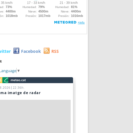
witter
Facebook
RSS
R
 Language
▼