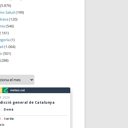
(5.876)
mo Salud
(199)
Brava
(120)
mia
(546)
2.161)
egoría
(1)
ad
(1.064)
mo
(501)
(288)