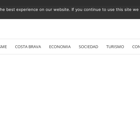
e best experience on our website. If you continue to use this site we w
Vés
al
SME
COSTA BRAVA
ECONOMIA
SOCIEDAD
TURISMO
CO
contingut