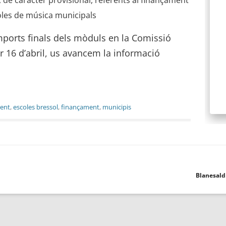
l, de caràcter provisional, referents al finançament
coles de música municipals
imports finals dels mòduls en la Comissió
r 16 d’abril, us avancem la informació
ent
,
escoles bressol
,
finançament
,
municipis
Blanesald