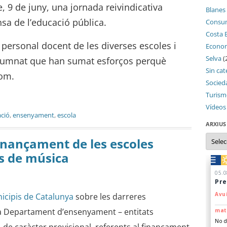
 9 de juny, una jornada reivindicativa
Blanes
nsa de l’educació pública.
Consu
Costa 
personal docent de les diverses escoles i
Econo
Selva
(
 alumnat que han sumat esforços perquè
Sin cat
hom.
Socied
Turis
Vídeos
ció
,
ensenyament
,
escola
ARXIUS
Arxius
inançament de les escoles
es de música
icipis de Catalunya
sobre les darreres
a Departament d’ensenyament – entitats