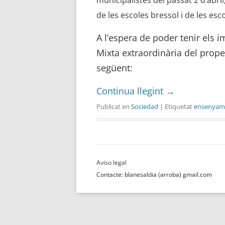
municipalistes del passat 2 d’abri
de les escoles bressol i de les es
A l’espera de poder tenir els 
Mixta extraordinària del prope
següent:
Continua llegint
→
Publicat en
Sociedad
| Etiquetat
ensenyam
Contacte: blanesaldia (arroba) gmail.com