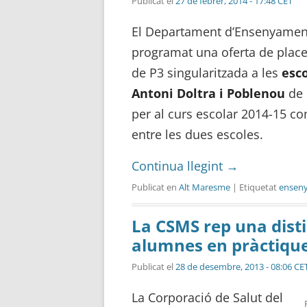
Publicat el
27 de febrer, 2014 - 17:48 CET
El Departament d’Ensenyamen
programat una oferta de plac
de P3 singularitzada a les
esc
Antoni Doltra i Poblenou
de 
per al curs escolar 2014-15 com
entre les dues escoles.
Continua llegint
→
Publicat en
Alt Maresme
| Etiquetat
ensen
La CSMS rep una disti
alumnes en pràctiques
Publicat el
28 de desembre, 2013 - 08:06 CE
La Corporació de Salut del