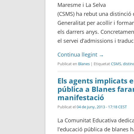
Maresme i La Selva
(CSMS) ha rebut una distinció
Generalitat per acollir i form
els darrers anys. Concretamen
el servei d’admissions i traduc
Continua llegint
→
Publicat en
Blanes
| Etiquetat
CSMS
,
distin
Els agents implicats e
pública a Blanes far
manifestació
Publicat el
04 de juny, 2013 - 17:18 CEST
La Comunitat Educativa dedic
l’educació pública de blanes h