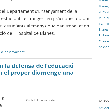
Blanes
Blanes,
 del Departament d’Ensenyament de la
2025-2
munici
ar estudiants estrangers en pràctiques durant
L’Oncol
t, estudiants alemanys que han treballat en
Blanes
ció de l’Hospital de Blanes.
El dom
Cronoes
edició
ció
,
ensenyament
n la defensa de l’educació
an el proper diumenge una
a a
Cartell de la jornada
CATEGO
a
Alt Ma