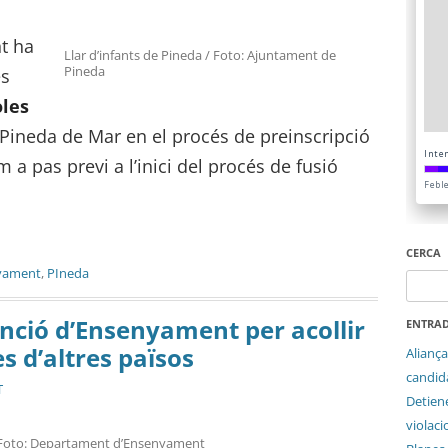
t ha
Llar d’infants de Pineda / Foto: Ajuntament de
Pineda
es
oles
Pineda de Mar en el procés de preinscripció
 a pas previ a l’inici del procés de fusió
CERCA
yament
,
PIneda
Cerca:
nció d’Ensenyament per acollir
ENTRAD
 d’altres països
Aliança
candida
T
Detien
violaci
Foto: Departament d’Ensenyament