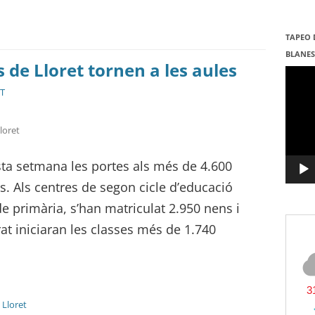
TAPEO 
BLANE
de Lloret tornen a les aules
Repro
de
vídeo
ST
loret
sta setmana les portes als més de 4.600
. Als centres de segon cicle d’educació
 de primària, s’han matriculat 2.950 nens i
rat iniciaran les classes més de 1.740
,
Lloret