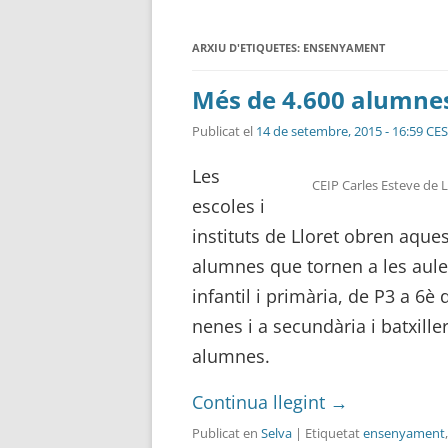
ARXIU D'ETIQUETES:
ENSENYAMENT
Més de 4.600 alumnes 
Publicat el
14 de setembre, 2015 - 16:59 CE
Les
CEIP Carles Esteve de L
escoles i
instituts de Lloret obren aque
alumnes que tornen a les aules
infantil i primària, de P3 a 6è
nenes i a secundària i batxille
alumnes.
Continua llegint
→
Publicat en
Selva
| Etiquetat
ensenyament