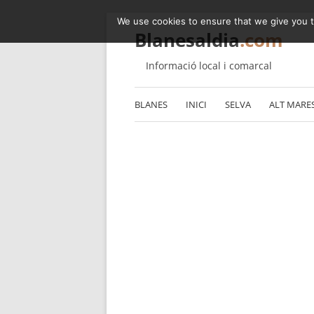
We use cookies to ensure that we give you th
Blanesaldia
.com
Informació local i comarcal
BLANES
INICI
SELVA
ALT MARE