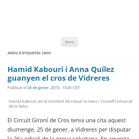
Vés
Menú
al
contingut
ARXIU D'ETIQUETES:
CROS
Hamid Kabouri i Anna Quílez
guanyen el cros de Vidreres
Publicat el
26 de gener, 2015 - 15:41 CET
Hamid Kabouri, en el moment de creuar la meta / Consell Comarcal
de la Selva
El Circuit Gironí de Cros tenia una cita aquest
diumenge, 25 de gener, a Vidreres per disputar
la 26a edició de la prova selvatana. En aquesta