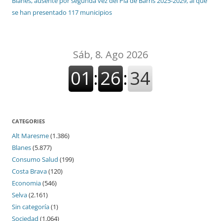
Blanes, ausente por segunda vez del Pla de Barris 2025-2029, al que
se han presentado 117 municipios
CATEGORIES
Alt Maresme
(1.386)
Blanes
(5.877)
Consumo Salud
(199)
Costa Brava
(120)
Economia
(546)
Selva
(2.161)
Sin categoría
(1)
Sociedad
(1.064)