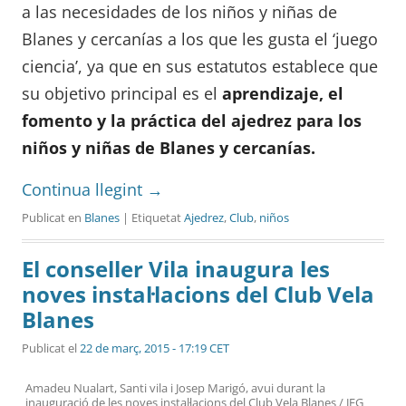
a las necesidades de los niños y niñas de
Blanes y cercanías a los que les gusta el ‘juego
ciencia’, ya que en sus estatutos establece que
su objetivo principal es el
aprendizaje, el
fomento y la práctica del ajedrez para los
niños y niñas de Blanes y cercanías.
Continua llegint
→
Publicat en
Blanes
| Etiquetat
Ajedrez
,
Club
,
niños
El conseller Vila inaugura les
noves instal·lacions del Club Vela
Blanes
Publicat el
22 de març, 2015 - 17:19 CET
Amadeu Nualart, Santi vila i Josep Marigó, avui durant la
inauguració de les noves instal·lacions del Club Vela Blanes / JFG