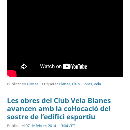
Publicat en
Blanes
| Etiquetat
Blanes
,
Club
,
Obres
,
Vela
Les obres del Club Vela Blanes
avancen amb la col·locació del
sostre de l’edifici esportiu
Publicat el
07 de febrer, 2014 - 13:04 CET