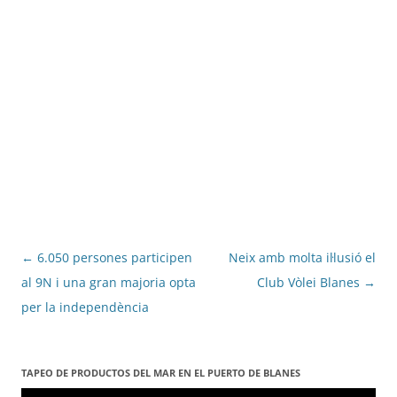
Navegació
←
6.050 persones participen
Neix amb molta il·lusió el
per
al 9N i una gran majoria opta
Club Vòlei Blanes
→
les
per la independència
entrades
TAPEO DE PRODUCTOS DEL MAR EN EL PUERTO DE BLANES
Reproductor