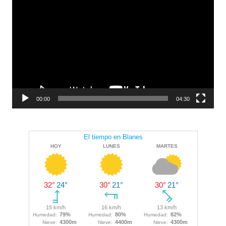
de
vídeo
00:00
04:30