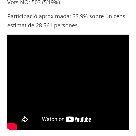
Vots NO: 503 (5’19%)
Participació aproximada: 33,9% sobre un cens
estimat de 28.561 persones.