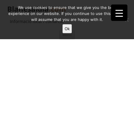
Blanesaldia
.com
We use cookies to ensure that we give you the best
experience on our website. If you continue to use this site we
will assume that you are happy with it.
Informació local i comarcal
Ok
Vés
Menú
al
contingut