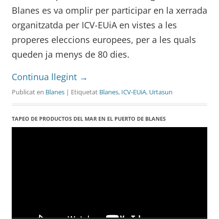
Blanes es va omplir per participar en la xerrada
organitzatda per ICV-EUiA en vistes a les
properes eleccions europees, per a les quals
queden ja menys de 80 dies.
Continua llegint
→
Publicat en
Blanes
| Etiquetat
Blanes
,
ICV-EUiA
,
Urtasun
TAPEO DE PRODUCTOS DEL MAR EN EL PUERTO DE BLANES
Reproductor
de
vídeo