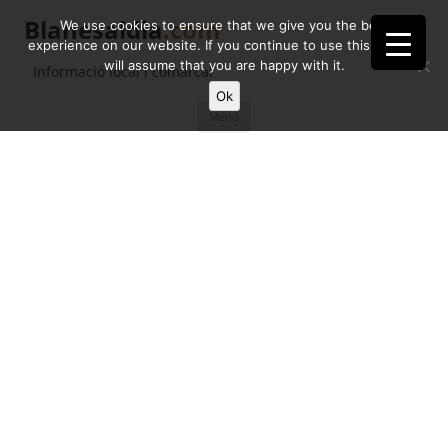
Blanesaldia
.com
We use cookies to ensure that we give you the best
experience on our website. If you continue to use this site we
will assume that you are happy with it.
Informació local i comarcal
Ok
Vés
Menú
al
contingut