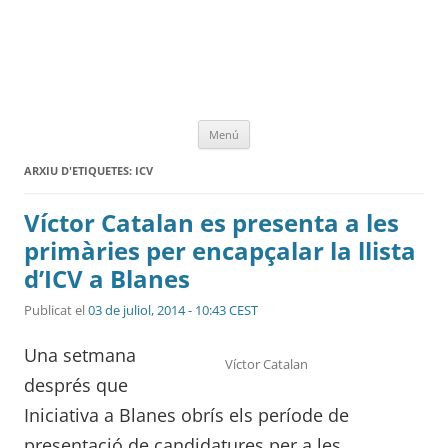
Vés
Menú
al
contingut
ARXIU D'ETIQUETES:
ICV
Víctor Catalan es presenta a les
primàries per encapçalar la llista
d’ICV a Blanes
Publicat el
03 de juliol, 2014 - 10:43 CEST
Una setmana
Víctor Catalan
després que
Iniciativa a Blanes obrís els període de
presentació de candidatures per a les