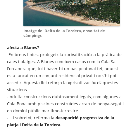
Imatge del Delta de la Tordera, envoltat de
càmpings
afecta a Blanes?
-En breus línies, protegeix la «privatització» a la pràtica de
cales i platges. A Blanes coneixem casos com la Cala Sa
Forcanera que, tot i haver-hi un pas peatonal fet, aquest
està tancat en un conjunt residencial privat i no s’hi pot
accedir. Aquesta llei reforça la «privatització» d’aquestes
situacions.
-Indulta construccions dubtosament legals, com algunes a
Cala Bona amb piscines construïdes arran de penya-segat i
en domini públic maritimo-terrestre.
-… i sobretot, referma la
desaparició progressiva de la
platja i Delta de la Tordera.