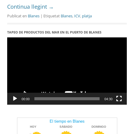
Continua llegint
→
Publicat en
Blanes
| Etiquetat
Blanes
,
ICV
,
platja
TAPEO DE PRODUCTOS DEL MAR EN EL PUERTO DE BLANES
Reproductor
de
vídeo
00:00
04:30