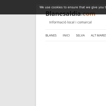
We use cookies to ensure that we give you th
Blanesaldia
.com
Informació local i comarcal
BLANES
INICI
SELVA
ALT MARE