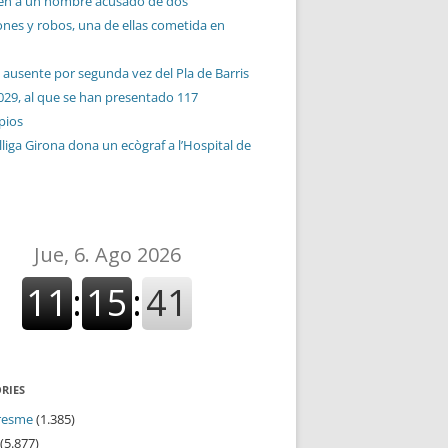
en a un hombre acusado de dos
ones y robos, una de ellas cometida en
 ausente por segunda vez del Pla de Barris
029, al que se han presentado 117
pios
liga Girona dona un ecògraf a l’Hospital de
RIES
resme
(1.385)
(5.877)