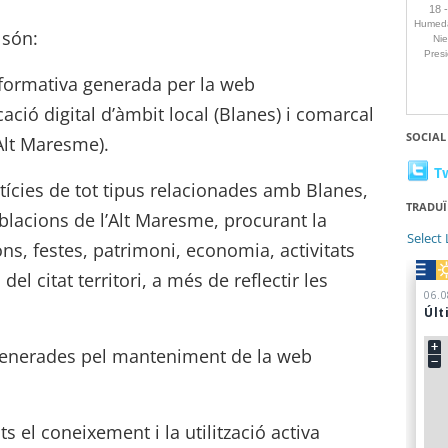
 són:
informativa generada per la web
cació digital d’àmbit local (Blanes) i comarcal
SOCIAL
’Alt Maresme).
T
otícies de tot tipus relacionades amb Blanes,
TRADUÏ
oblacions de l’Alt Maresme, procurant la
Select
ns, festes, patrimoni, economia, activitats
 del citat territori, a més de reflectir les
 generades pel manteniment de la web
s el coneixement i la utilització activa