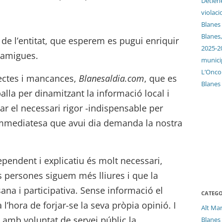
Detien
violaci
.
Blanes
Blanes,
al de l’entitat, que esperem es pugui enriquir
2025-2
 amigues.
munici
L’Oncol
ectes i mancances,
Blanesaldia.com
, que es
Blanes
balla per dinamitzant la informació local i
r el necessari rigor -indispensable per
 immediatesa que avui dia demanda la nostra
pendent i explicatiu és molt necessari,
s persones siguem més lliures i que la
na i participativa. Sense informació el
CATEGO
l’hora de forjar-se la seva pròpia opinió. I
Alt Ma
amb voluntat de servei públic la
Blanes