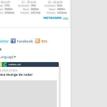
witter
Facebook
RSS
R
 Language
▼