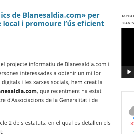
mics de Blanesaldia.com» per
TAPEO 
 local i promoure l’ús eficient
BLANE
Repro
de
vídeo
el projecte informatiu de Blanesaldia.com i
ersones interessades a obtenir un millor
digitals i les xarxes socials, hem creat la
anesaldia.com
, que recentment ha estat
tre d’Associacions de la Generalitat i de
cle 2 dels estatuts, en el qual es detallen els
t: