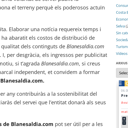
Consu
abona el terreny perquè els poderosos actuïn
Costa 
Econo
Selva
(
ïta. Elaborar una notícia requereix temps i
Sin cat
 ha abaratit els costos de distribució de
Socied
a qualitat dels continguts de
Blanesaldia.com
Turis
Vídeos
I, per desgràcia, els ingressos per publicitat
motiu, si t’agrada
Blanesaldia.com
, si creus
ARXIUS
Arxius
omarcal independent, et convidem a formar
 Blanesaldia.com.
r any contribuiràs a la sostenibilitat del
iaràs del servei que l’entitat donarà als seus
s de Blanesaldia.com
pot ser útil per a les