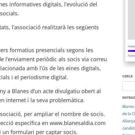
nes informatives digitals, l’evolució del
socials.
ats, l’associació realitzarà les següents
llers formatius presencials segons les
e l’enviament periòdic als socis via correu
acionada amb l’ús de les eines digitals,
ials i el periodisme digital.
CERCA
Cerca:
ny a Blanes d’un acte divulgatiu obert al
ENTRAD
en internet i la seva problemàtica.
Blanes 
Associació, per ampliar el nombre de socis.
de la 
Aliança
secció específica en www.blanesaldia.com
candida
hi un formulari per captar socis.