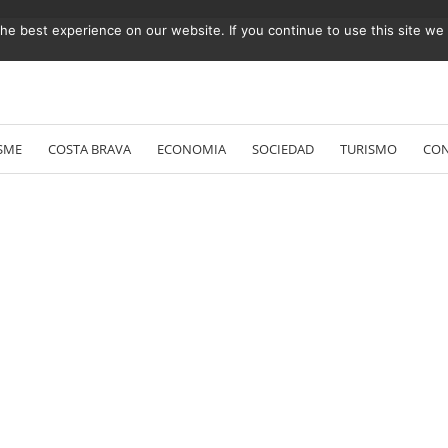
e best experience on our website. If you continue to use this site we w
Vés
al
SME
COSTA BRAVA
ECONOMIA
SOCIEDAD
TURISMO
CO
contingut