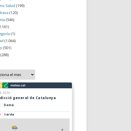
mo Salud
(199)
Brava
(120)
mia
(546)
2.161)
egoría
(1)
ad
(1.064)
mo
(501)
(288)