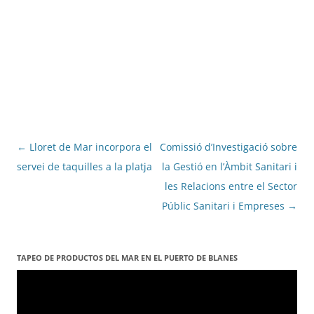
Navegació
←
Lloret de Mar incorpora el
Comissió d’Investigació sobre
per
servei de taquilles a la platja
la Gestió en l’Àmbit Sanitari i
les
les Relacions entre el Sector
entrades
Públic Sanitari i Empreses
→
TAPEO DE PRODUCTOS DEL MAR EN EL PUERTO DE BLANES
Reproductor
de
vídeo