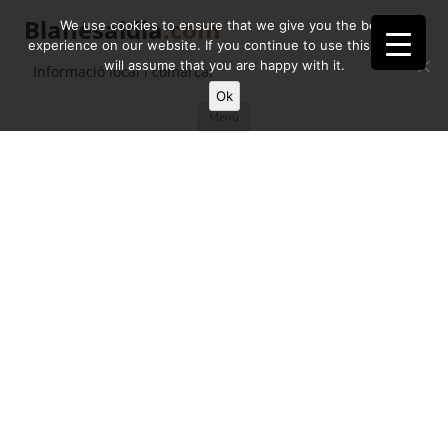
Blanesaldia
.com
We use cookies to ensure that we give you the best
experience on our website. If you continue to use this site we
will assume that you are happy with it.
Informació local i comarcal
Ok
Vés
Menú
al
contingut