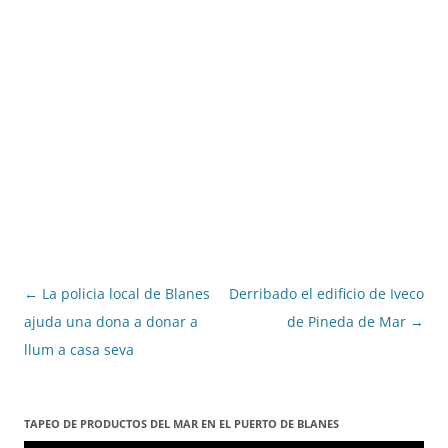
Navegació
←
La policia local de Blanes
Derribado el edificio de Iveco
per
ajuda una dona a donar a
de Pineda de Mar
→
les
llum a casa seva
entrades
TAPEO DE PRODUCTOS DEL MAR EN EL PUERTO DE BLANES
Reproductor