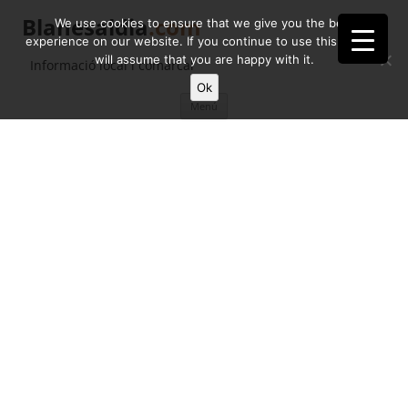
Blanesaldia
.com
We use cookies to ensure that we give you the best
experience on our website. If you continue to use this site we
will assume that you are happy with it.
Informació local i comarcal
Ok
Vés
Menú
al
contingut