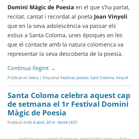
Domini Màgic de Poesia
en el que s’ha parlat,
recitat, cantat i recordat al poeta
Joan Vinyoli
que en la seva adolescència va passar els
estius a Santa Coloma, unes èpoques en les
que el contacte amb la natura colomenca va
representar la seva descoberta de la poesia.
Continua llegint
→
Publicat en
Selva
| Etiquetat
Festival
,
poesia
,
Sant Coloma
,
Vinyoli
Santa Coloma celebra aquest cap
de setmana el 1r Festival Domini
Màgic de Poesia
Publicat el
03 d'abril, 2014 - 06:04 CEST
Jordi Llavina, Josep M. Fontanet i Antoni Solà / Foto: La Selva