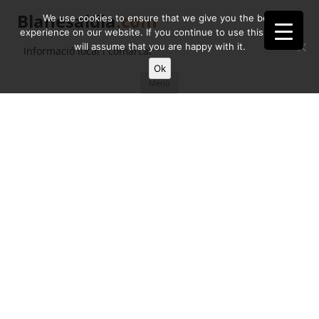
Blanesaldia
.com
We use cookies to ensure that we give you the best
experience on our website. If you continue to use this site we
will assume that you are happy with it.
Informació local i comarcal
Ok
Vés
Menú
al
contingut