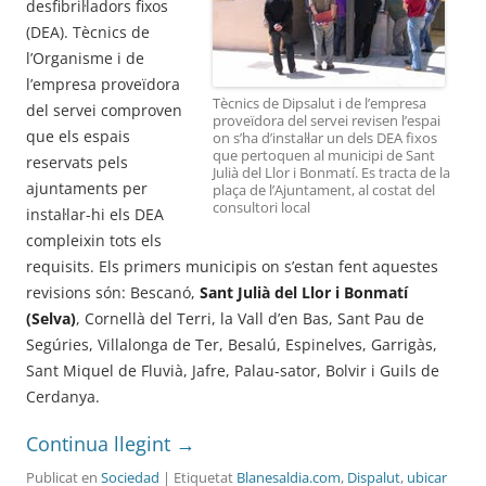
desfibril·ladors fixos
(DEA). Tècnics de
l’Organisme i de
l’empresa proveïdora
Tècnics de Dipsalut i de l’empresa
del servei comproven
proveïdora del servei revisen l’espai
que els espais
on s’ha d’instal·lar un dels DEA fixos
que pertoquen al municipi de Sant
reservats pels
Julià del Llor i Bonmatí. Es tracta de la
ajuntaments per
plaça de l’Ajuntament, al costat del
consultori local
instal·lar-hi els DEA
compleixin tots els
requisits. Els primers municipis on s’estan fent aquestes
revisions són: Bescanó,
Sant Julià del Llor i Bonmatí
(Selva)
, Cornellà del Terri, la Vall d’en Bas, Sant Pau de
Segúries, Villalonga de Ter, Besalú, Espinelves, Garrigàs,
Sant Miquel de Fluvià, Jafre, Palau-sator, Bolvir i Guils de
Cerdanya.
Continua llegint
→
Publicat en
Sociedad
| Etiquetat
Blanesaldia.com
,
Dispalut
,
ubicar