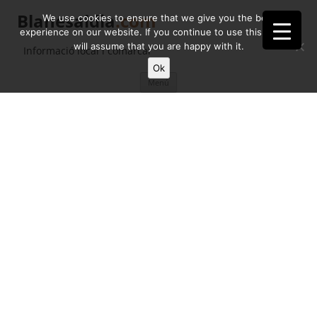
Blanesaldia
.com
We use cookies to ensure that we give you the best
experience on our website. If you continue to use this site we
will assume that you are happy with it.
Informació local i comarcal
Ok
Vés
Menú
al
contingut