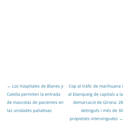
Navegació
←
Los hospitales de Blanes y
Cop al tràfic de marihuana i
per
Calella permiten la entrada
al blanqueig de capitals a la
les
de mascotas de pacientes en
demarcació de Girona: 28
entrades
las unidades paliativas
detinguts i més de 30
propietats intervingudes
→