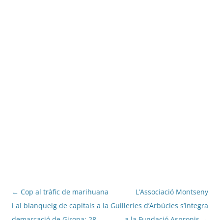
Navegació
←
Cop al tràfic de marihuana
L’Associació Montseny
per
i al blanqueig de capitals a la
Guilleries d’Arbúcies s’integra
les
demarcació de Girona: 28
a la Fundació Aspronis
→