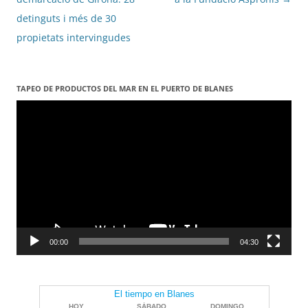
entrades
detinguts i més de 30
propietats intervingudes
TAPEO DE PRODUCTOS DEL MAR EN EL PUERTO DE BLANES
Reproductor
de
vídeo
00:00
04:30