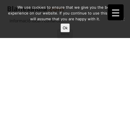
Blanesaldia
.com
We use cookies to ensure that we give you the best
experience on our website. If you continue to use this site we
will assume that you are happy with it.
Informació local i comarcal
Ok
Vés
Menú
al
contingut