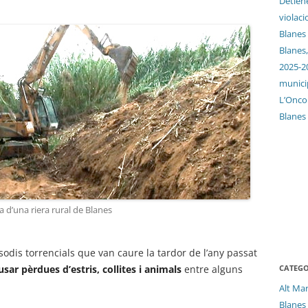
Detien
violaci
Blanes
Blanes,
2025-2
munici
L’Oncol
Blanes
a d’una riera rural de Blanes
sodis torrencials que van caure la tardor de l’any passat
CATEGO
ar pèrdues d’estris, collites i animals
entre alguns
Alt Ma
Blanes