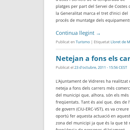
platges per part del Servei de Costes 
la Generalitat marca el tret d’inici del
procés de muntatge dels equipaments i
Continua llegint
→
Publicat en
Turismo
| Etiquetat
Lloret de 
Netejan a fons els ca
Publicat el
23 d'octubre, 2011 - 15:56 CEST
L’Ajuntament de Vidreres ha realitzat
neteja a fons dels carrers més comerc
del municipi que, alhora, són els més
freqüentats. Tant és així que, des de l
de govern (CiU-ERC-VST), es va creure
oportú fer aquesta actuació en aques
zona del municipi ja que és la que té
freqüència de persones diàriament.