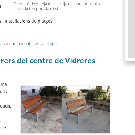
Operació de neteja de la platja de Lloret durant la
de
passada temporada d’estiu
 instal·lacions de platges.
Mar
,
manteniment
,
neteja
,
platges
rrers del centre de Vidreres
 una
ials
’equip
ta
 més