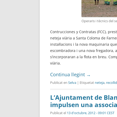
Operaris i tècnics del s
Contrucciones y Contratas (FCC), pres
neteja viària a Santa Coloma de Farner
instal·lacions i la nova maquinaria qu
escombradora i una nova fregadora, a
s’incorporaran a la flota en breu. Com
viària.
Continua llegint
→
Publicat en
Selva
| Etiquetat
neteja
,
recoll
L’Ajuntament de Blane
impulsen una associac
Publicat el
13 d'octubre, 2012 - 09:01 CEST