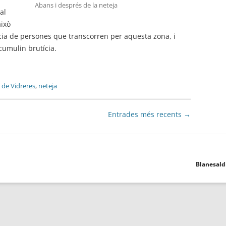
Abans i després de la neteja
al
això
cia de persones que transcorren per aquesta zona, i
cumulin brutícia.
 de Vidreres
,
neteja
Entrades més recents
→
Blanesald