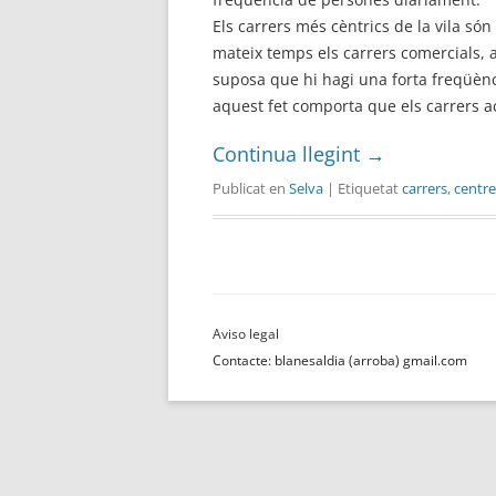
Els carrers més cèntrics de la vila són 
mateix temps els carrers comercials, 
suposa que hi hagi una forta freqüèn
aquest fet comporta que els carrers a
Continua llegint
→
Publicat en
Selva
| Etiquetat
carrers
,
centre
Navegació
per
les
entrades
Contacte: blanesaldia (arroba) gmail.com