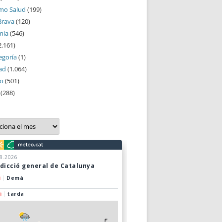
mo Salud
(199)
Brava
(120)
mia
(546)
2.161)
egoría
(1)
ad
(1.064)
mo
(501)
(288)