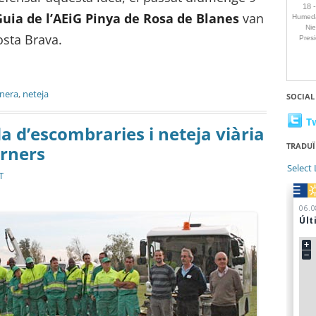
uia de l’AEiG Pinya de Rosa de Blanes
van
osta Brava.
anera
,
neteja
SOCIAL
T
da d’escombraries i neteja viària
TRADUÏ
rners
Select
T