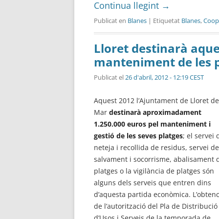
Continua llegint
→
Publicat en
Blanes
| Etiquetat
Blanes
,
Coope
Lloret destinarà aque
manteniment de les 
Publicat el
26 d'abril, 2012 - 12:19 CEST
Aquest 2012 l’Ajuntament de Lloret de
Mar
destinarà aproximadament
1.250.000 euros pel manteniment i
gestió de les seves platges
; el servei 
neteja i recollida de residus, servei de
salvament i socorrisme, abalisament 
platges o la vigilància de platges són
alguns dels serveis que entren dins
d’aquesta partida econòmica. L’obtenci
de l’autorització del Pla de Distribució
d’Usos i Serveis de la temporada de