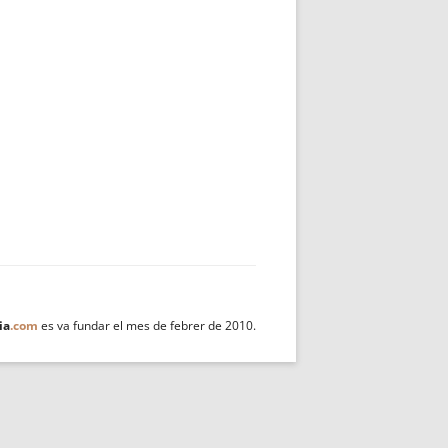
ia
.com
es va fundar el mes de febrer de 2010.