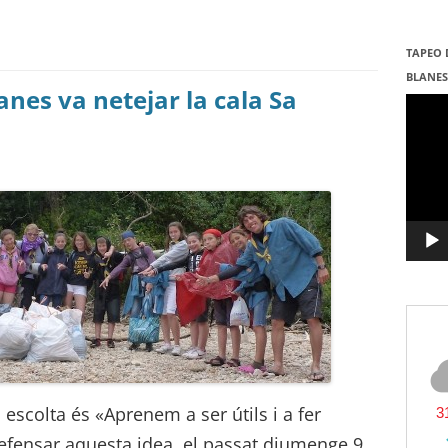
TAPEO 
BLANE
anes va netejar la cala Sa
Repro
de
vídeo
 escolta és «Aprenem a ser útils i a fer
defensar aquesta idea, el passat diumenge 9