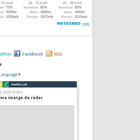
witter
Facebook
RSS
R
 Language
▼