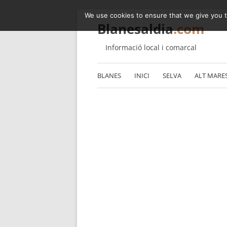
We use cookies to ensure that we give you th
Blanesaldia
.com
Informació local i comarcal
BLANES
INICI
SELVA
ALT MARE