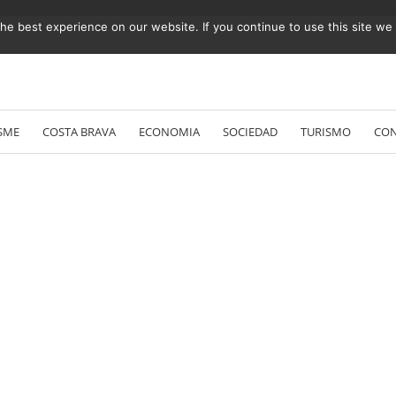
e best experience on our website. If you continue to use this site we w
Vés
al
SME
COSTA BRAVA
ECONOMIA
SOCIEDAD
TURISMO
CO
contingut