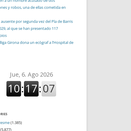
en a un hombre acusado de dos
ones y robos, una de ellas cometida en
 ausente por segunda vez del Pla de Barris
029, al que se han presentado 117
pios
liga Girona dona un ecògraf a l’Hospital de
RIES
resme
(1.385)
(5.877)