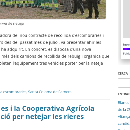
ervei de neteja
tadora del nou contracte de recollida d’escombraries i
s des del passat mes de juliol, va presentar ahir les
e ha adquirit. En concret, es disposa d’una nova
 més dels camions de recollida de rebuig i orgànica que
pleten l’equipament tres vehicles porter per la neteja
CERCA
Cerca:
ida escombraries
,
Santa Coloma de Farners
ENTRAD
Blanes 
s i la Cooperativa Agrícola
de la 
ió per netejar les rieres
Aliança
candida