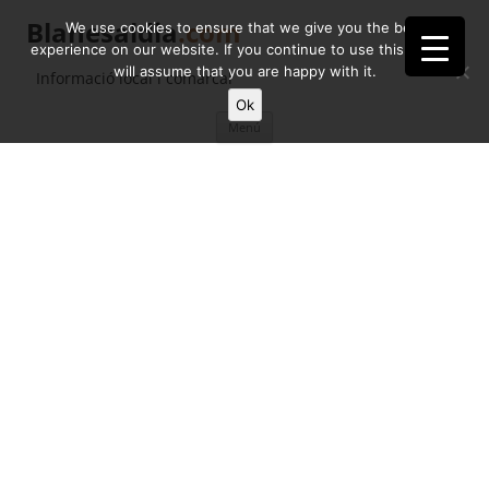
Blanesaldia
.com
We use cookies to ensure that we give you the best
experience on our website. If you continue to use this site we
will assume that you are happy with it.
Informació local i comarcal
Ok
Vés
Menú
al
contingut