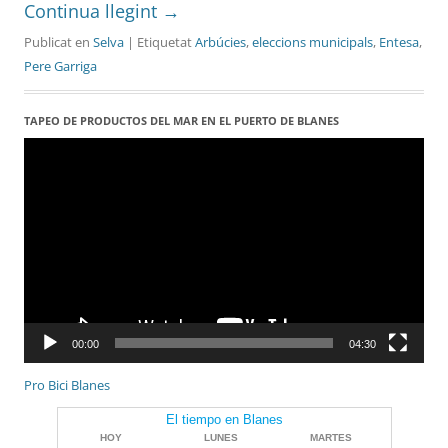
Continua llegint
→
Publicat en
Selva
| Etiquetat
Arbúcies
,
eleccions municipals
,
Entesa
,
Pere Garriga
TAPEO DE PRODUCTOS DEL MAR EN EL PUERTO DE BLANES
Reproductor
de
vídeo
00:00
04:30
Pro Bici Blanes