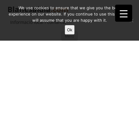
Blanesaldia
.com
We use cookies to ensure that we give you the best
experience on our website. If you continue to use this site we
will assume that you are happy with it.
Informació local i comarcal
Ok
Vés
Menú
al
contingut