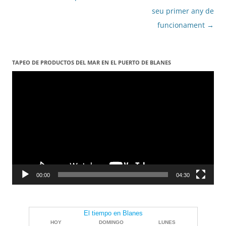
les
seu primer any de
entrades
funcionament
→
TAPEO DE PRODUCTOS DEL MAR EN EL PUERTO DE BLANES
Reproductor
de
vídeo
00:00
04:30