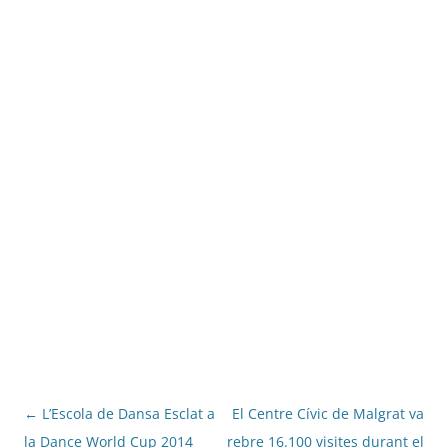
Navegació
←
L’Escola de Dansa Esclat a
El Centre Cívic de Malgrat va
per
la Dance World Cup 2014
rebre 16.100 visites durant el