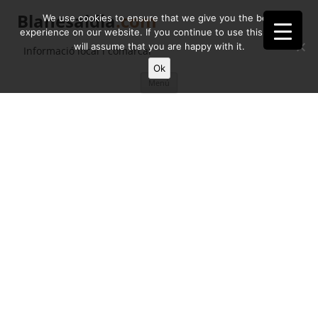
Blanesaldia
.com
We use cookies to ensure that we give you the best
experience on our website. If you continue to use this site we
will assume that you are happy with it.
Informació local i comarcal
Ok
Vés
Menú
al
contingut