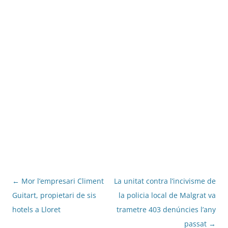
Navegació
←
Mor l’empresari Climent
La unitat contra l’incivisme de
per
Guitart, propietari de sis
la policia local de Malgrat va
les
hotels a Lloret
trametre 403 denúncies l’any
entrades
passat
→