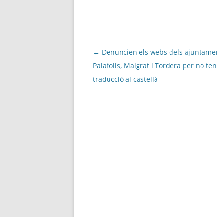
Navegació
←
Denuncien els webs dels ajuntame
per
Palafolls, Malgrat i Tordera per no ten
les
traducció al castellà
entrades