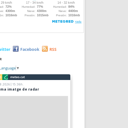
witter
Facebook
RSS
R
 Language
▼