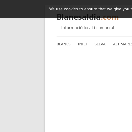
We use cookies to ensure that we give you th
Blanesaldia
.com
Informació local i comarcal
BLANES
INICI
SELVA
ALT MARE