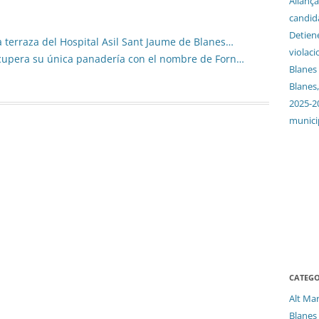
Aliança
candida
Detien
a terraza del Hospital Asil Sant Jaume de Blanes…
violaci
recupera su única panadería con el nombre de Forn…
Blanes
Blanes,
2025-2
munici
CATEGO
Alt Ma
Blanes