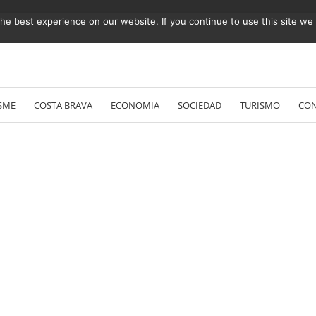
e best experience on our website. If you continue to use this site we w
Vés
al
SME
COSTA BRAVA
ECONOMIA
SOCIEDAD
TURISMO
CO
contingut