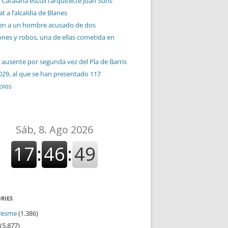
 Catalana escull l’arquitecte Joan Suris
t a l’alcaldia de Blanes
en a un hombre acusado de dos
ones y robos, una de ellas cometida en
 ausente por segunda vez del Pla de Barris
029, al que se han presentado 117
pios
RIES
resme
(1.386)
(5.877)