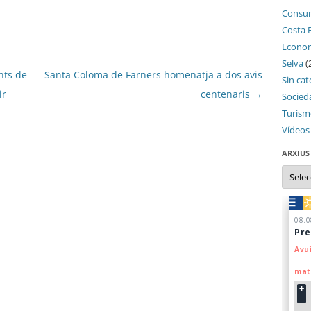
Consu
Costa 
Econo
Selva
(
nts de
Santa Coloma de Farners homenatja a dos avis
Sin cat
ir
centenaris
→
Socied
Turis
Vídeos
ARXIUS
Arxius