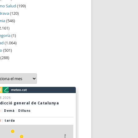
mo Salud
(199)
Brava
(120)
mia
(546)
2.161)
egoría
(1)
ad
(1.064)
mo
(501)
(288)