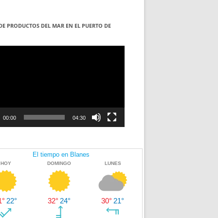
DE PRODUCTOS DEL MAR EN EL PUERTO DE
S
ductor
00:00
04:30