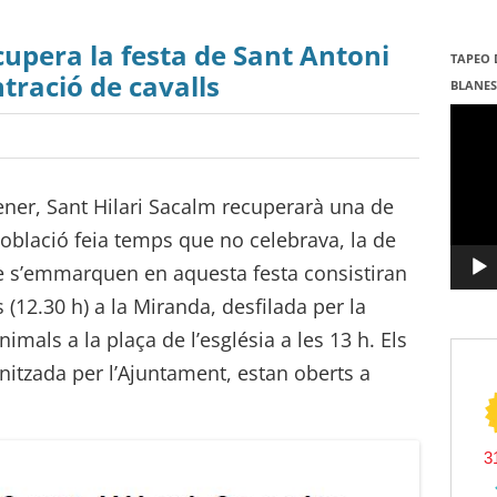
cupera la festa de Sant Antoni
TAPEO 
ració de cavalls
BLANE
Repro
de
vídeo
ener, Sant Hilari Sacalm recuperarà una de
 població feia temps que no celebrava, la de
ue s’emmarquen en aquesta festa consistiran
(12.30 h) a la Miranda, desfilada per la
imals a la plaça de l’església a les 13 h. Els
anitzada per l’Ajuntament, estan oberts a