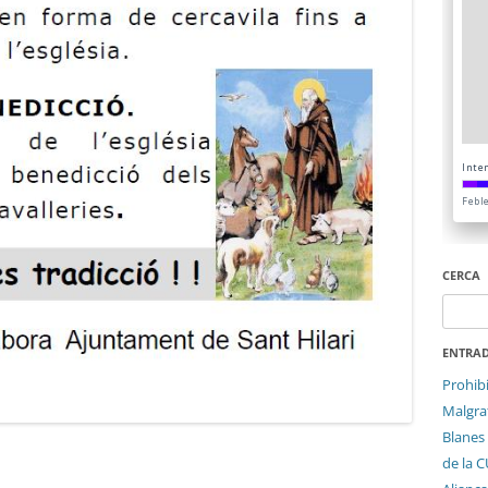
CERCA
Cerca:
ENTRAD
Prohib
Malgrat
Blanes 
de la 