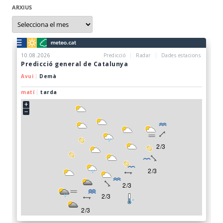
ARXIUS
Arxius