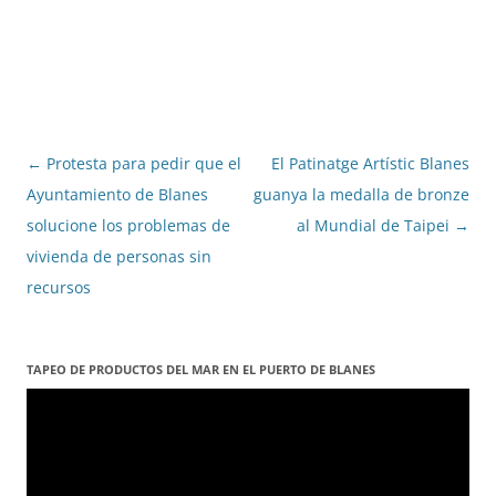
Navegació
←
Protesta para pedir que el
El Patinatge Artístic Blanes
per
Ayuntamiento de Blanes
guanya la medalla de bronze
les
solucione los problemas de
al Mundial de Taipei
→
entrades
vivienda de personas sin
recursos
TAPEO DE PRODUCTOS DEL MAR EN EL PUERTO DE BLANES
Reproductor
de
vídeo