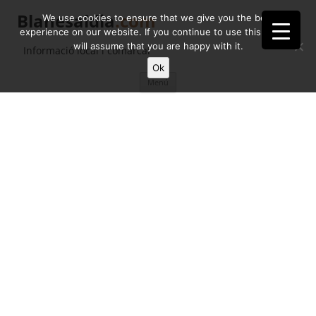
Blanesaldia
.com
We use cookies to ensure that we give you the best
experience on our website. If you continue to use this site we
will assume that you are happy with it.
Informació local i comarcal
Ok
Vés
Menú
al
contingut