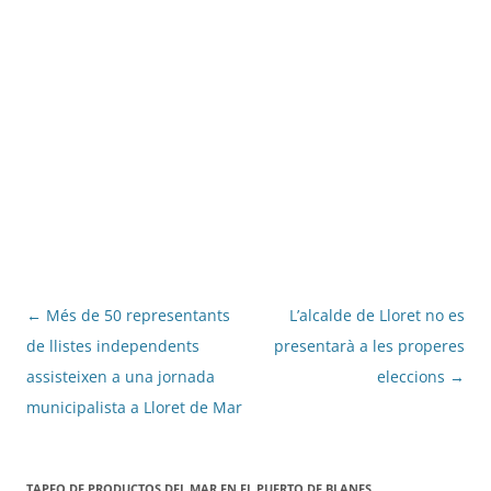
Navegació
←
Més de 50 representants
L’alcalde de Lloret no es
per
de llistes independents
presentarà a les properes
les
assisteixen a una jornada
eleccions
→
entrades
municipalista a Lloret de Mar
TAPEO DE PRODUCTOS DEL MAR EN EL PUERTO DE BLANES