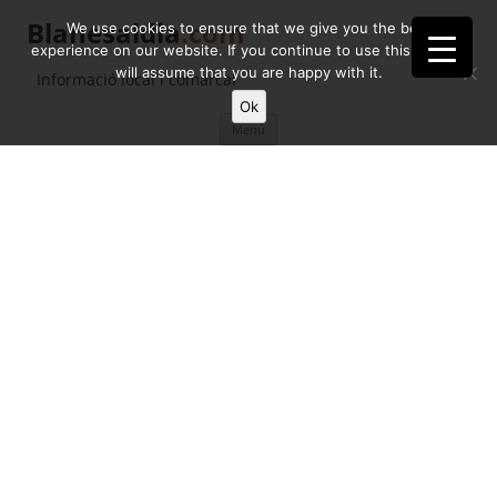
Blanesaldia
.com
We use cookies to ensure that we give you the best
experience on our website. If you continue to use this site we
will assume that you are happy with it.
Informació local i comarcal
Ok
Vés
Menú
al
contingut