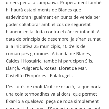
diners per a la campanya. Properament també
hi haurà establiments de Blanes que
esdevindran igualment en punts de venda per
poder col·laborar amb el cos de seguretat
blanenc en la lluita contra el càncer infantil. A
data de principis de desembre, ja s’han sumat
a la iniciativa 25 municipis, 10 d’ells de
comarques gironines. A banda de Blanes,
Caldes i Hostalric, també hi participen Sils,
Llançà, Puigcerdà, Roses, Lloret de Mar,
Castelló d’Empúries i Palafrugell.
L’escut és de molt fàcil col·locació, ja que porta
una cola termoadhesiva al dors, que permet
fixar-lo a qualsevol peça de roba simplement
passant-li la planxa. D’aquesta manera, es pot