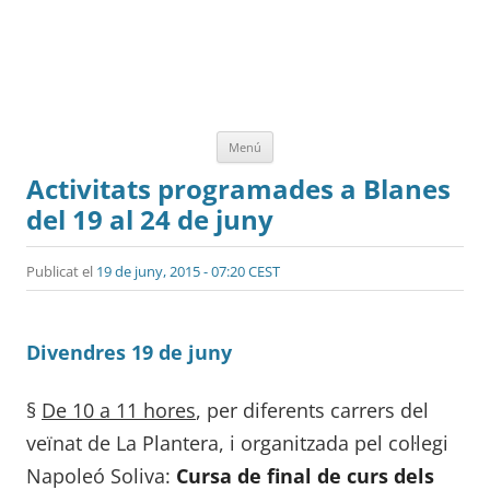
Vés
Menú
al
contingut
Activitats programades a Blanes
del 19 al 24 de juny
Publicat el
19 de juny, 2015 - 07:20 CEST
Divendres 19 de juny
§
De 10 a 11 hores
, per diferents carrers del
veïnat de La Plantera, i organitzada pel col·legi
Napoleó Soliva:
Cursa de final de curs dels