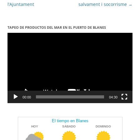
les
l’Ajuntament
salvament i socorrisme
→
entrades
TAPEO DE PRODUCTOS DEL MAR EN EL PUERTO DE BLANES
Reproductor
de
vídeo
00:00
04:30