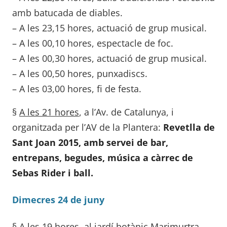
amb batucada de diables.
– A les 23,15 hores, actuació de grup musical.
– A les 00,10 hores, espectacle de foc.
– A les 00,30 hores, actuació de grup musical.
– A les 00,50 hores, punxadiscs.
– A les 03,00 hores, fi de festa.
§
A les 21 hores
, a l’Av. de Catalunya, i
organitzada per l’AV de la Plantera:
Revetlla de
Sant Joan 2015, amb servei de bar,
entrepans, begudes, música a càrrec de
Sebas Rider i ball.
Dimecres 24 de juny
§
A les 19 hores
, al jardí botànic Marimurtra,