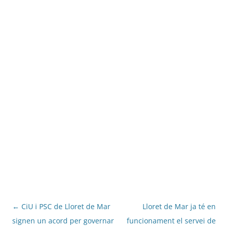
Navegació
←
CiU i PSC de Lloret de Mar
Lloret de Mar ja té en
per
signen un acord per governar
funcionament el servei de