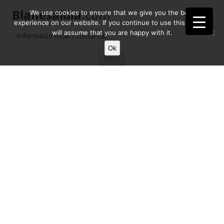
Blanesaldia
.com
We use cookies to ensure that we give you the best
experience on our website. If you continue to use this site we
will assume that you are happy with it.
Informació local i comarcal
Ok
Vés
Menú
al
contingut