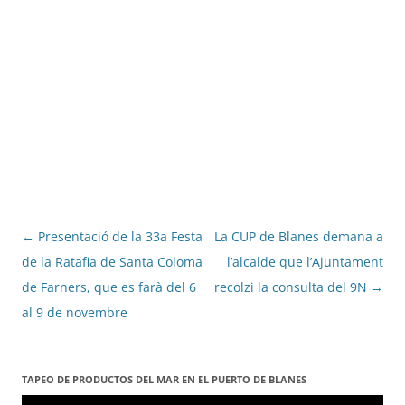
Navegació
←
Presentació de la 33a Festa
La CUP de Blanes demana a
per
de la Ratafia de Santa Coloma
l’alcalde que l’Ajuntament
les
de Farners, que es farà del 6
recolzi la consulta del 9N
→
entrades
al 9 de novembre
TAPEO DE PRODUCTOS DEL MAR EN EL PUERTO DE BLANES
Reproductor