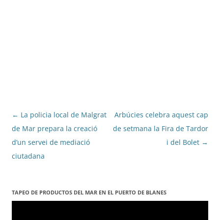
Navegació
←
La policia local de Malgrat
Arbúcies celebra aquest cap
per
de Mar prepara la creació
de setmana la Fira de Tardor
les
d’un servei de mediació
i del Bolet
→
entrades
ciutadana
TAPEO DE PRODUCTOS DEL MAR EN EL PUERTO DE BLANES
Reproductor
de
vídeo