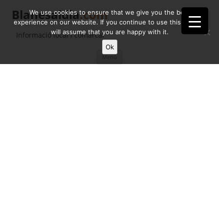
Blanesaldia
.com
We use cookies to ensure that we give you the best
experience on our website. If you continue to use this site we
will assume that you are happy with it.
Informació local i comarcal
Ok
Vés
Menú
al
contingut