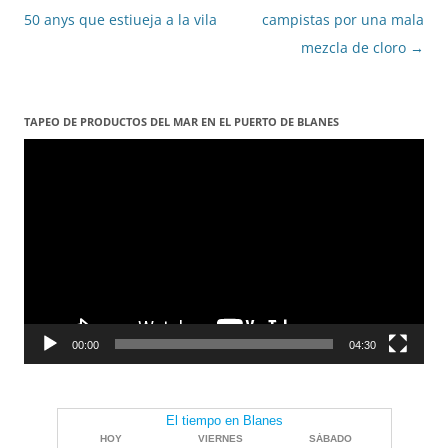
les
50 anys que estiueja a la vila
campistas por una mala
entrades
mezcla de cloro
→
TAPEO DE PRODUCTOS DEL MAR EN EL PUERTO DE BLANES
Reproductor
de
vídeo
00:00
04:30