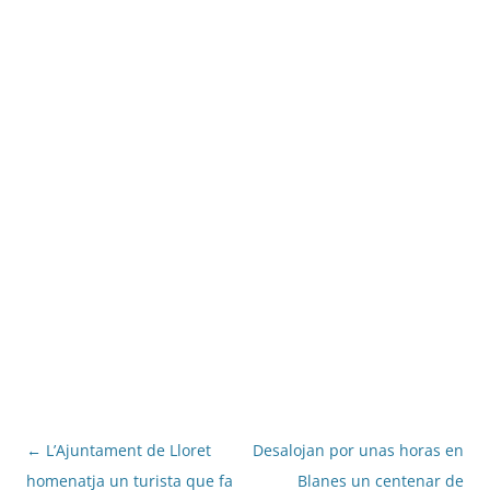
Navegació
←
L’Ajuntament de Lloret
Desalojan por unas horas en
per
homenatja un turista que fa
Blanes un centenar de