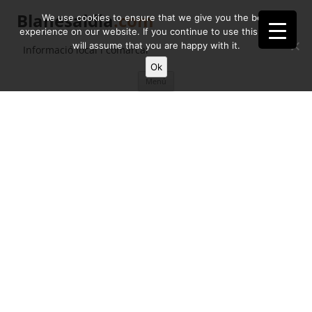
Blanesaldia
.com
We use cookies to ensure that we give you the best
experience on our website. If you continue to use this site we
will assume that you are happy with it.
Informació local i comarcal
Ok
Vés
Menú
al
contingut