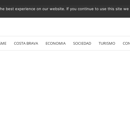
e best experience on our website. If you continue to use this site we w
Vés
al
SME
COSTA BRAVA
ECONOMIA
SOCIEDAD
TURISMO
CO
contingut