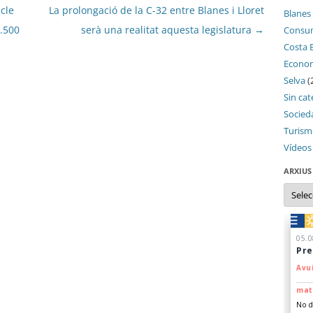
icle
La prolongació de la C-32 entre Blanes i Lloret
Blanes
4.500
serà una realitat aquesta legislatura
→
Consu
Costa 
Econo
Selva
(
Sin cat
Socied
Turis
Vídeos
ARXIUS
Arxius