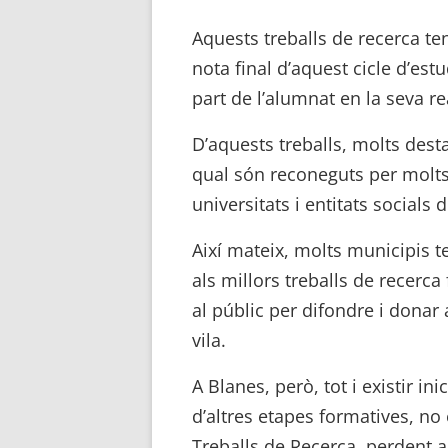
Aquests treballs de recerca te
nota final d’aquest cicle d’est
part de l’alumnat en la seva rea
D’aquests treballs, molts dest
qual són reconeguts per molts
universitats i entitats socials d
Així mateix, molts municipis 
als millors treballs de recerca
al públic per difondre i donar a
vila.
A Blanes, però, tot i existir in
d’altres etapes formatives, no
Treballs de Recerca, perdent a