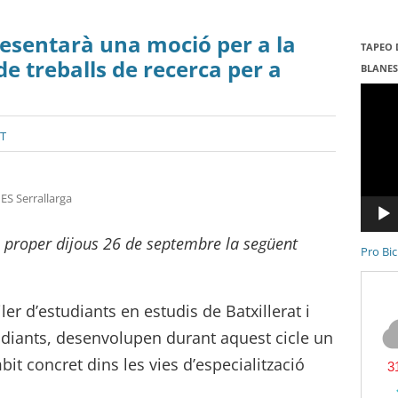
resentarà una moció per a la
TAPEO 
de treballs de recerca per a
BLANE
Repro
de
vídeo
ST
IES Serrallarga
l proper dijous 26 de septembre la següent
Pro Bic
r d’estudiants en estudis de Batxillerat i
udiants, desenvolupen durant aquest cicle un
it concret dins les vies d’especialització