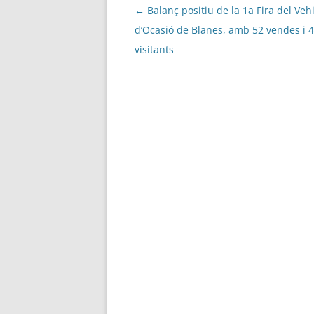
Navegació
←
Balanç positiu de la 1a Fira del Veh
per
d’Ocasió de Blanes, amb 52 vendes i 
les
visitants
entrades