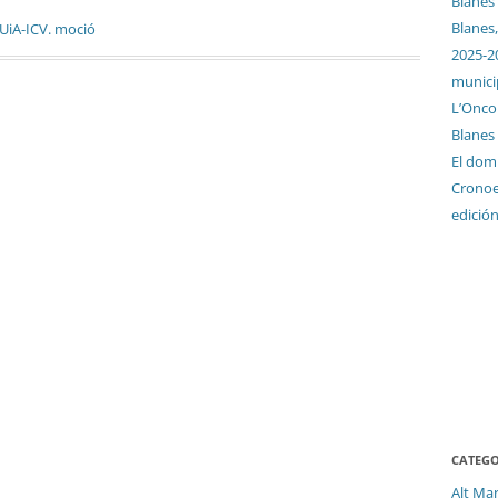
Blanes
Blanes,
UiA-ICV. moció
2025-2
munici
L’Oncol
Blanes
El dom
Cronoes
edició
CATEGO
Alt Ma