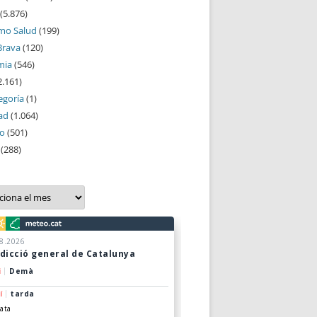
(5.876)
mo Salud
(199)
Brava
(120)
mia
(546)
2.161)
egoría
(1)
ad
(1.064)
mo
(501)
(288)