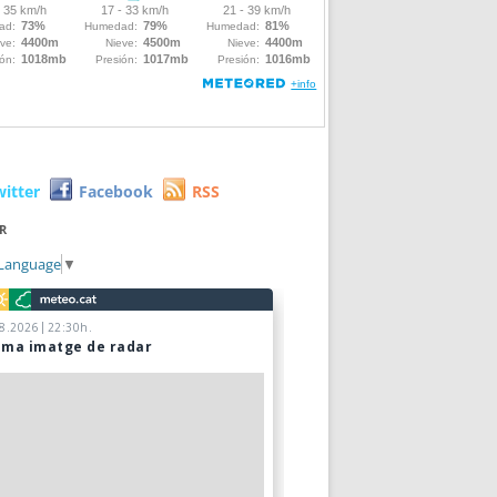
witter
Facebook
RSS
R
 Language
▼