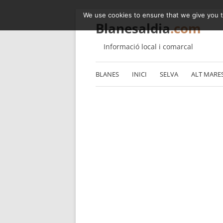
We use cookies to ensure that we give you th
Blanesaldia
.com
Informació local i comarcal
BLANES
INICI
SELVA
ALT MARE