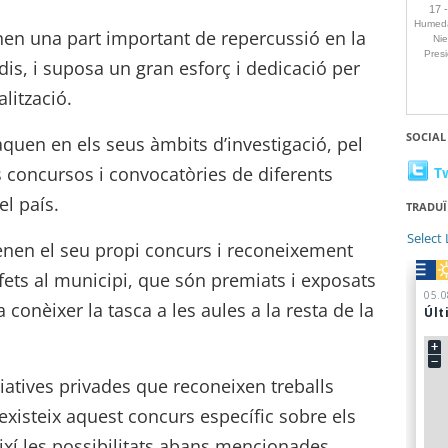
nen una part important de repercussió en la
udis, i suposa un gran esforç i dedicació per
lització.
SOCIAL
aquen en els seus àmbits d’investigació, pel
 concursos i convocatòries de diferents
T
el país.
TRADUÏ
Select
tenen el seu propi concurs i reconeixement
 fets al municipi, que són premiats i exposats
 conèixer la tasca a les aules a la resta de la
iciatives privades que reconeixen treballs
 existeix aquest concurs específic sobre els
ixí les possibilitats abans mencionades.