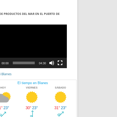
DE PRODUCTOS DEL MAR EN EL PUERTO DE
S
ductor
00:00
04:30
i Blanes