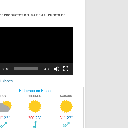
DE PRODUCTOS DEL MAR EN EL PUERTO DE
S
ductor
00:00
04:30
i Blanes