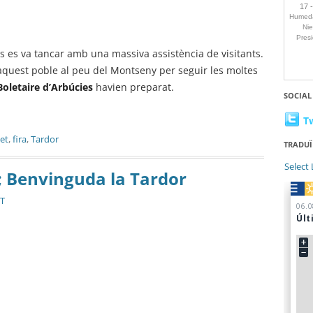
s es va tancar amb una massiva assistència de visitants.
aquest poble al peu del Montseny per seguir les moltes
oletaire d’Arbúcies
havien preparat.
SOCIAL
T
et
,
fira
,
Tardor
TRADUÏ
Select
u; Benvinguda la Tardor
ST