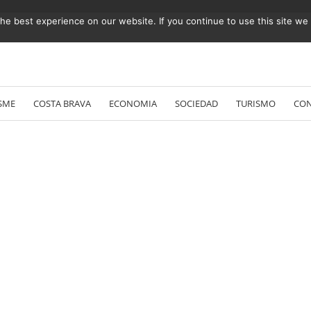
e best experience on our website. If you continue to use this site we w
Vés
al
SME
COSTA BRAVA
ECONOMIA
SOCIEDAD
TURISMO
CO
contingut