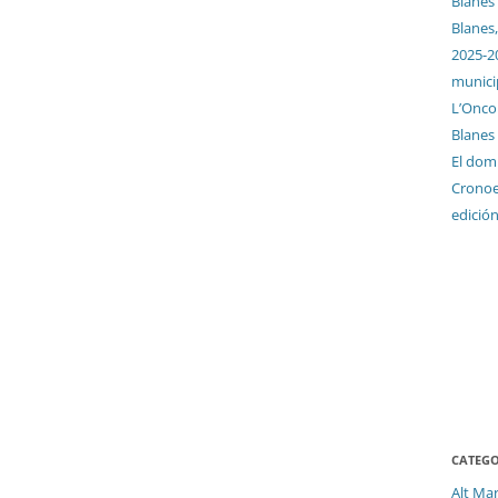
Blanes
Blanes,
2025-2
munici
L’Oncol
Blanes
El dom
Cronoes
edició
CATEGO
Alt Ma