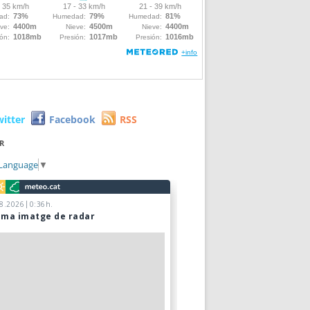
witter
Facebook
RSS
R
 Language
▼