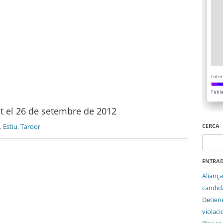
at el 26 de setembre de 2012
CERCA
,
Estiu
,
Tardor
Cerca:
ENTRAD
Aliança
candida
Detien
violaci