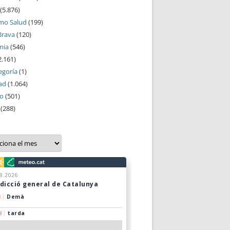
(5.876)
mo Salud
(199)
Brava
(120)
mia
(546)
2.161)
egoría
(1)
ad
(1.064)
mo
(501)
(288)