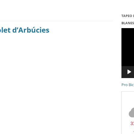
TAPEO 
BLANE
olet d’Arbúcies
Repro
de
vídeo
Pro Bic