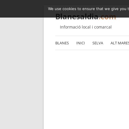
We use cookies to ensure that we give you th
Blanesaldia
.com
Informació local i comarcal
BLANES
INICI
SELVA
ALT MARE