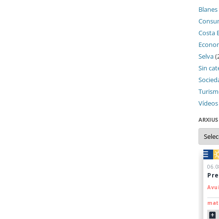
Blanes
Consu
Costa 
Econo
Selva
(
Sin cat
Socied
Turis
Vídeos
ARXIUS
Arxius