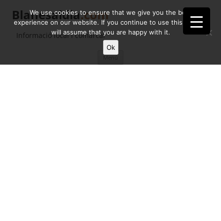
Blanesaldia
.com
We use cookies to ensure that we give you the best
experience on our website. If you continue to use this site we
will assume that you are happy with it.
Informació local i comarcal
Ok
Vés
Menú
al
contingut