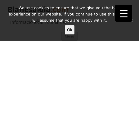
Blanesaldia
.com
We use cookies to ensure that we give you the best
experience on our website. If you continue to use this site we
will assume that you are happy with it.
Informació local i comarcal
Ok
Vés
Menú
al
contingut