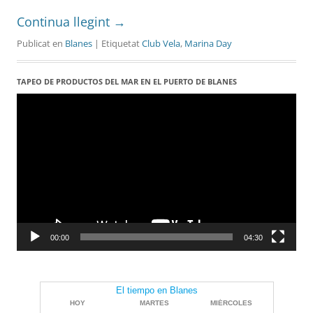
Continua llegint
→
Publicat en
Blanes
| Etiquetat
Club Vela
,
Marina Day
TAPEO DE PRODUCTOS DEL MAR EN EL PUERTO DE BLANES
Reproductor
de
vídeo
00:00
04:30