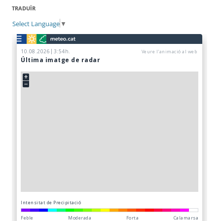
TRADUÏR
Select Language
▼