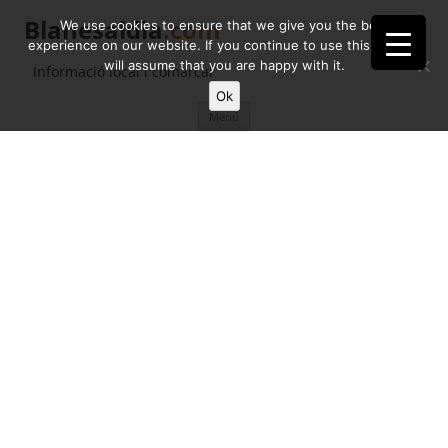
Blanesaldia
.com
We use cookies to ensure that we give you the best
experience on our website. If you continue to use this site we
will assume that you are happy with it.
Informació local i comarcal
Ok
Vés
Menú
al
contingut