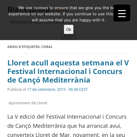
Blanesaldia
.com
We use cookies to ensure that we give you the best
experience on our website. If you continue to use this site we
will assume that you are happy with it.
Informació local i comarcal
Ok
Vés
Menú
al
contingut
ARXIU D'ETIQUETES:
CORAL
Lloret acull aquesta setmana el V
Festival Internacional i Concurs
de Cançó Mediterrània
Publicat el
17 de setembre, 2015 - 06:38 CEST
Ajuntament de Lloret
La V edició del Festival Internacional i Concurs
de Cançó Mediterrània que ha arrancat avui,
converteix Lloret de Mar, novament, en la seu