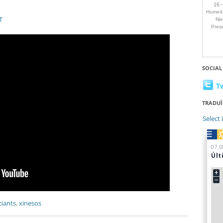
T
SOCIAL
T
TRADUÏ
Select
iants
,
xinesos