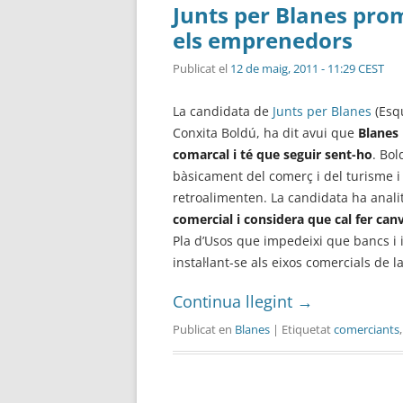
Junts per Blanes pro
els emprenedors
Publicat el
12 de maig, 2011 - 11:29 CEST
La candidata de
Junts per Blanes
(Esq
Conxita Boldú, ha dit avui que
Blanes 
comarcal i té que seguir sent-ho
. Bo
bàsicament del comerç i del turisme i
retroalimenten. La candidata ha anali
comercial i considera que cal fer canv
Pla d’Usos que impedeixi que bancs i 
instal·lant-se als eixos comercials de la
Continua llegint
→
Publicat en
Blanes
| Etiquetat
comerciants