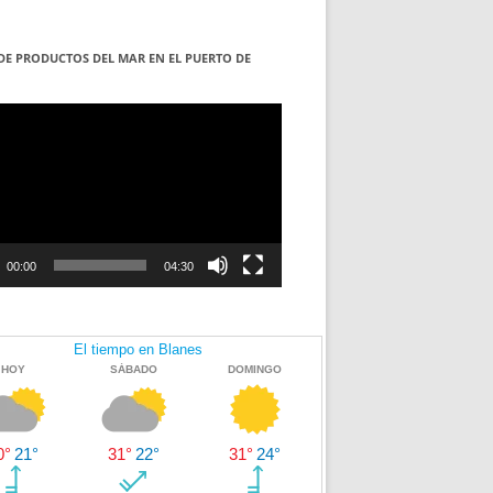
DE PRODUCTOS DEL MAR EN EL PUERTO DE
S
ductor
00:00
04:30