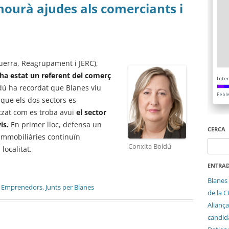
mourà ajudes als comerciants i
uerra, Reagrupament i JERC),
ha estat un referent del comerç
ldú ha recordat que Blanes viu
 que els dos sectors es
tzat com es troba avui
el sector
is.
En primer lloc, defensa un
CERCA
immobiliàries continuïn
Cerca:
Conxita Boldú
 localitat.
ENTRAD
Blanes 
,
Emprenedors
,
Junts per Blanes
de la 
Aliança
candida