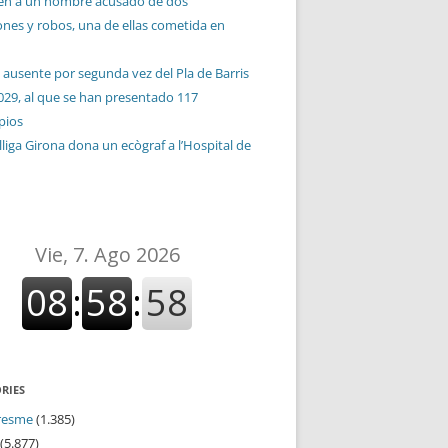
en a un hombre acusado de dos
ones y robos, una de ellas cometida en
 ausente por segunda vez del Pla de Barris
029, al que se han presentado 117
pios
liga Girona dona un ecògraf a l’Hospital de
RIES
resme
(1.385)
(5.877)