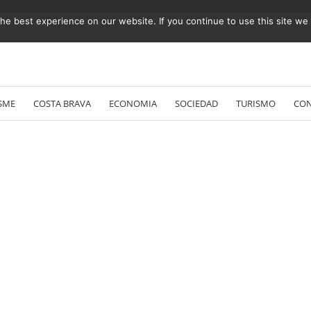
e best experience on our website. If you continue to use this site we w
Vés
al
SME
COSTA BRAVA
ECONOMIA
SOCIEDAD
TURISMO
CO
contingut