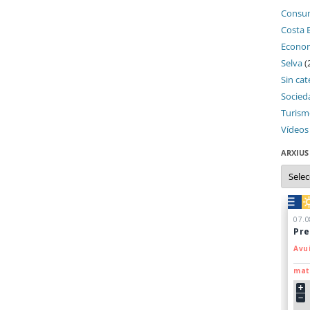
Consu
Costa 
Econo
Selva
(
Sin cat
Socied
Turis
Vídeos
ARXIUS
Arxius