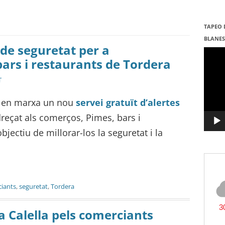
TAPEO 
BLANE
 de seguretat per a
Repro
de
ars i restaurants de Tordera
vídeo
T
 en marxa un nou
servei gratuït d’alertes
reçat als comerços, Pimes, bars i
jectiu de millorar-los la seguretat i la
iants
,
seguretat
,
Tordera
a Calella pels comerciants