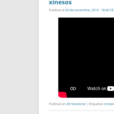
xinesos
Publicat el
20 de novembre, 2014 - 18:40 CE
Publicat en
Alt Maresme
| Etiquetat
comerc