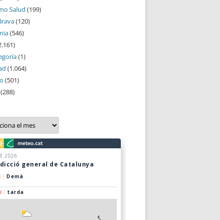
mo Salud
(199)
Brava
(120)
mia
(546)
2.161)
egoría
(1)
ad
(1.064)
mo
(501)
(288)