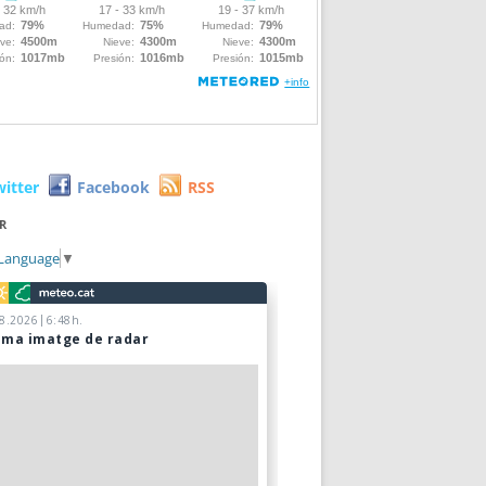
witter
Facebook
RSS
R
 Language
▼