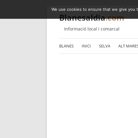
We use cookies to ensure that we give you th
Blanesaldia
.com
Informació local i comarcal
BLANES
INICI
SELVA
ALT MARE