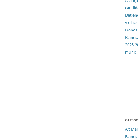
Aliança
candida
Detien
violaci
Blanes
Blanes,
2025-2
munici
CATEGO
Alt Ma
Blanes