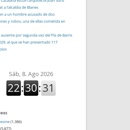
 Catalana escull l’arquitecte Joan Suris
t a l’alcaldia de Blanes
en a un hombre acusado de dos
ones y robos, una de ellas cometida en
 ausente por segunda vez del Pla de Barris
029, al que se han presentado 117
pios
RIES
resme
(1.386)
(5.877)