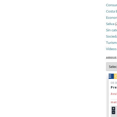
Consu
Costa 
Econo
Selva
(
Sin cat
Socied
Turis
Vídeos
ARXIUS
Arxius