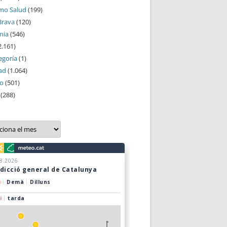
mo Salud
(199)
Brava
(120)
mia
(546)
2.161)
egoría
(1)
ad
(1.064)
mo
(501)
(288)