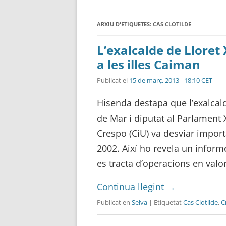
ARXIU D'ETIQUETES:
CAS CLOTILDE
L’exalcalde de Lloret
a les illes Caiman
Publicat el
15 de març, 2013 - 18:10 CET
Hisenda destapa que l’exalcald
de Mar i diputat al Parlament 
Crespo (CiU) va desviar import
2002. Així ho revela un inform
es tracta d’operacions en valo
Continua llegint
→
Publicat en
Selva
| Etiquetat
Cas Clotilde
,
C