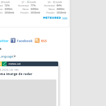
witter
Facebook
RSS
R
 Language
▼