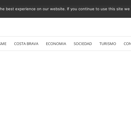
e best experience on our website. If you continue to use this site we w
Vés
al
SME
COSTA BRAVA
ECONOMIA
SOCIEDAD
TURISMO
CO
contingut