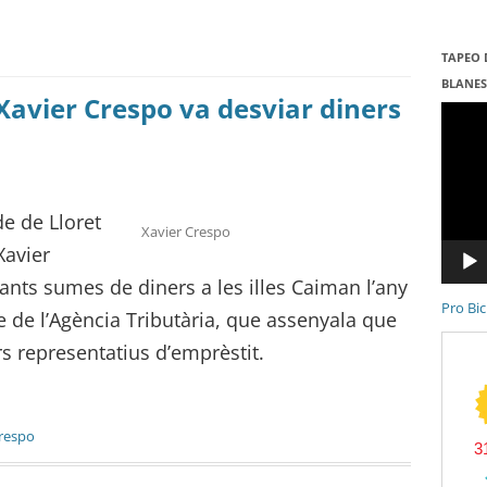
TAPEO 
BLANE
 Xavier Crespo va desviar diners
Repro
de
vídeo
e de Lloret
Xavier Crespo
Xavier
ants sumes de diners a les illes Caiman l’any
Pro Bic
e de l’Agència Tributària, que assenyala que
rs representatius d’emprèstit.
respo