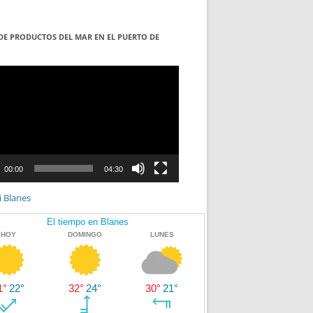
DE PRODUCTOS DEL MAR EN EL PUERTO DE
S
ductor
00:00
04:30
i Blanes