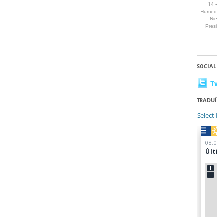
SOCIAL
T
TRADUÏ
Select