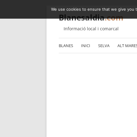
We use cookies to ensure that we give you th
Blanesaldia
.com
Informació local i comarcal
BLANES
INICI
SELVA
ALT MARE