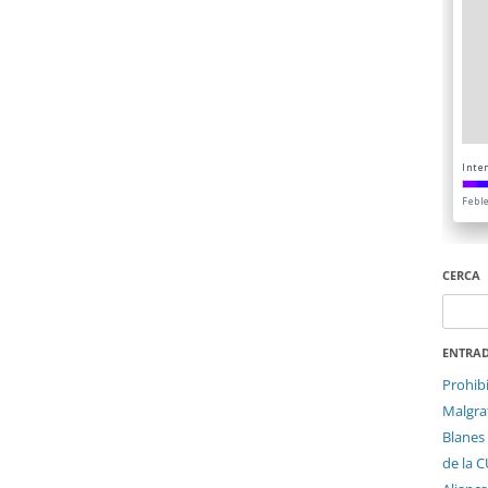
CERCA
Cerca:
ENTRAD
Prohib
Malgrat
Blanes 
de la 