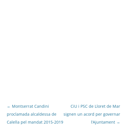
Navegació
←
Montserrat Candini
CiU i PSC de Lloret de Mar
per
proclamada alcaldessa de
signen un acord per governar
les
Calella pel mandat 2015-2019
l’Ajuntament
→