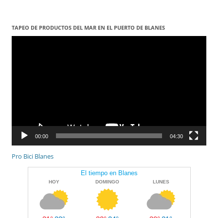
entrades
TAPEO DE PRODUCTOS DEL MAR EN EL PUERTO DE BLANES
Reproductor
de
vídeo
00:00
04:30
Pro Bici Blanes