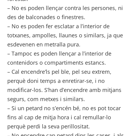
– No es poden llençar contra les persones, ni
des de balconades o finestres.
– No es poden fer esclatar a l’interior de
totxanes, ampolles, llaunes o similars, ja que
esdevenen en metralla pura.
– Tampoc es poden llençar a l’interior de
contenidors o compartiments estancs.
– Cal encendre’ls pel ble, pel seu extrem,
perquè doni temps a enretirar-se, i no
modificar-los. S’han d’encendre amb mitjans
segurs, com metxes i similars.
– Si un petard no s’encén bé, no es pot tocar
fins al cap de mitja hora i cal remullar-lo
perquè perdi la seva perillositat.
– No encendre cap petard dins les cases, i als