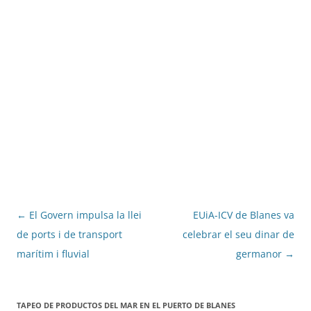
Navegació
←
El Govern impulsa la llei
EUiA-ICV de Blanes va
per
de ports i de transport
celebrar el seu dinar de
les
marítim i fluvial
germanor
→
entrades
TAPEO DE PRODUCTOS DEL MAR EN EL PUERTO DE BLANES