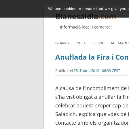
We use cookies to ensure that we give you th
Blanesaldia
.com
Informació local i comarcal
BLANES
INICI
SELVA
ALT MARE
Anul·lada la Fira i C
Publicat el
25 d'abril, 2012 - 06:39 CEST
A causa de l’incompliment de 
s’ha vist obligat a anul·lar la 
celebrar aquest proper cap de
Saladich, explica que «des d
contacte amb els organitzadors.