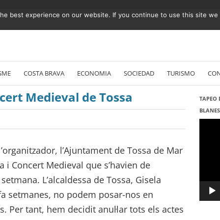
e best experience on our website. If you continue to use this site we w
Vés
al
SME
COSTA BRAVA
ECONOMIA
SOCIEDAD
TURISMO
CO
contingut
oncert Medieval de Tossa
TAPEO 
BLANE
Repro
de
vídeo
l’organitzador, l’Ajuntament de Tossa de Mar
Fira i Concert Medieval que s’havien de
 setmana. L’alcaldessa de Tossa, Gisela
e fa setmanes, no podem posar-nos en
 Per tant, hem decidit anul·lar tots els actes