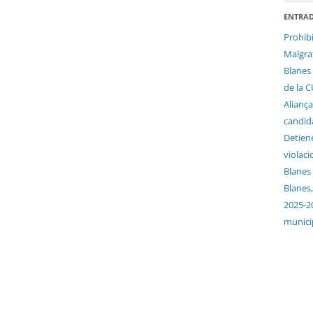
ENTRAD
Prohib
Malgrat
Blanes 
de la 
Aliança
candida
Detien
violaci
Blanes
Blanes,
2025-2
munici