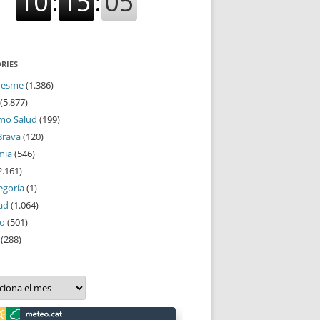
RIES
resme
(1.386)
(5.877)
mo Salud
(199)
Brava
(120)
mia
(546)
2.161)
egoría
(1)
ad
(1.064)
mo
(501)
(288)