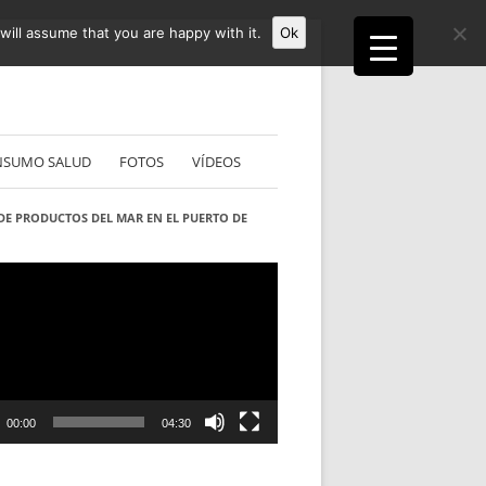
ill assume that you are happy with it.
Ok
NSUMO SALUD
FOTOS
VÍDEOS
DE PRODUCTOS DEL MAR EN EL PUERTO DE
S
ductor
00:00
04:30