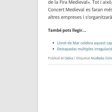
de la Fira Medieval»
.
Tot i això
Concert Medieval es faran mé
altres empreses i s’organitzar
També pots llegir...
Lloret de Mar celebra aquest ca
Destapadas múltiples irregulari
Publicat en
Selva
| Etiquetat
Anul·lada
,
Conc