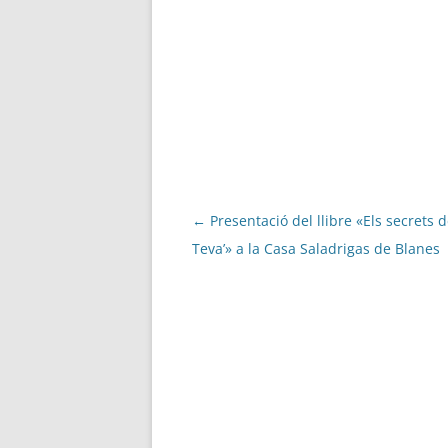
Navegació
←
Presentació del llibre «Els secrets de
per
Teva’» a la Casa Saladrigas de Blanes
les
entrades