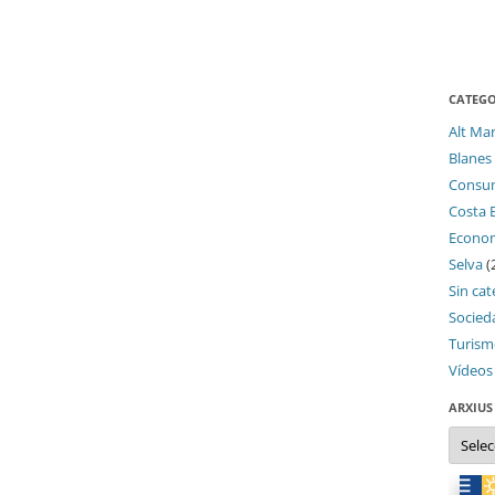
CATEGO
Alt Ma
Blanes
Consu
Costa 
Econo
Selva
(
Sin cat
Socied
Turis
Vídeos
ARXIUS
Arxius