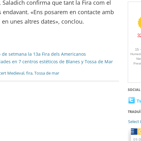
, Saladich confirma que tant la Fira com el
s endavant. «Ens posarem en contacte amb
à en unes altres dates», conclou.
p de setmana la 13a Fira dels Americanos
dades en 7 centros estéticos de Blanes y Tossa de Mar
ert Medieval
,
fira
,
Tossa de mar
SOCIAL
T
TRADUÏ
Select