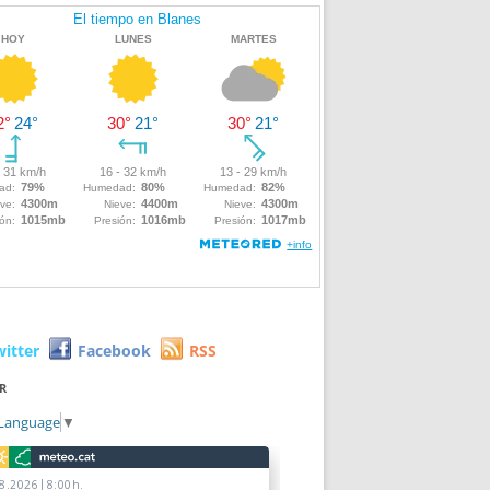
witter
Facebook
RSS
R
 Language
▼