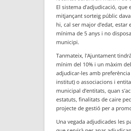
El sistema d’adjudicació, que e
mitjançant sorteig públic dava
hi, cal ser major d’edat, esta
mínima de 5 anys i no disposar
municipi.
Tanmateix, l’Ajuntament tindrà
mínim del 10% i un màxim del 3
adjudicar-les amb preferència 
institut) o associacions i entit
municipal d’entitats, quan s’ac
estatuts, finalitats de caire p
projecte de gestió per a promoc
Una vegada adjudicades les parc
que servirà per anar adjudicant