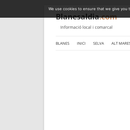
We use cookies to ensure that we give you th
Blanesaldia
.com
Informació local i comarcal
BLANES
INICI
SELVA
ALT MARE