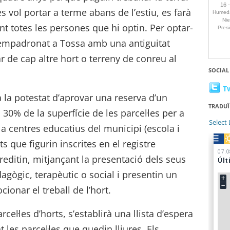
s vol portar a terme abans de l’estiu, es farà
nt totes les persones que hi optin. Per optar-
r empadronat a Tossa amb una antiguitat
 de cap altre hort o terreny de conreu al
SOCIAL
T
 la potestat d’aprovar una reserva d’un
TRADUÏ
0% de la superfície de les parcel·les per a
Select
a centres educatius del municipi (escola i
ats que figurin inscrites en el registre
reditin, mitjançant la presentació dels seus
edagògic, terapèutic o social i presentin un
ionar el treball de l’hort.
el·les d’horts, s’establirà una llista d’espera
 les parcel·les que quedin lliures. Els