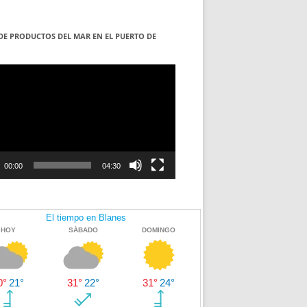
DE PRODUCTOS DEL MAR EN EL PUERTO DE
S
ductor
00:00
04:30