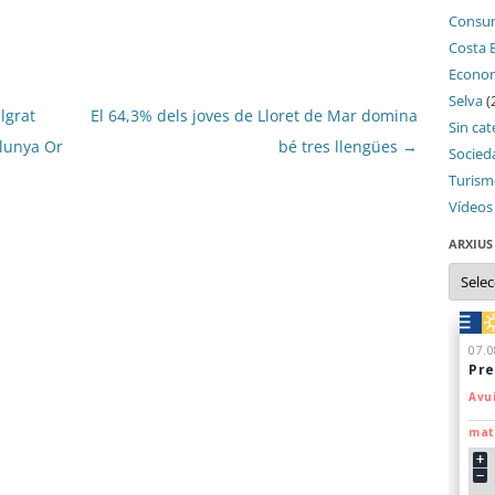
Consu
Costa 
Econo
Selva
(
lgrat
El 64,3% dels joves de Lloret de Mar domina
Sin cat
alunya Or
bé tres llengües
→
Socied
Turis
Vídeos
ARXIUS
Arxius