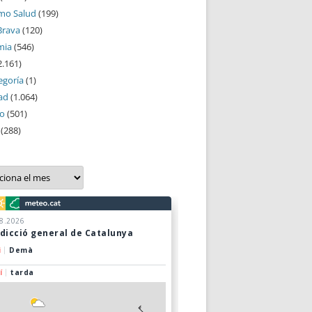
mo Salud
(199)
Brava
(120)
mia
(546)
2.161)
egoría
(1)
ad
(1.064)
mo
(501)
(288)