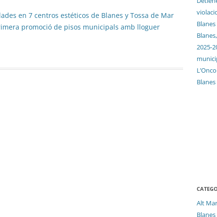
Detien
violaci
dades en 7 centros estéticos de Blanes y Tossa de Mar
Blanes
primera promoció de pisos municipals amb lloguer
Blanes,
2025-2
munici
L’Oncol
Blanes
CATEGO
Alt Ma
Blanes