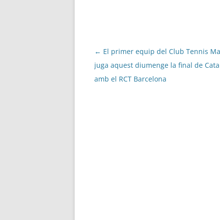
Navegació
←
El primer equip del Club Tennis Ma
per
juga aquest diumenge la final de Cat
les
amb el RCT Barcelona
entrades