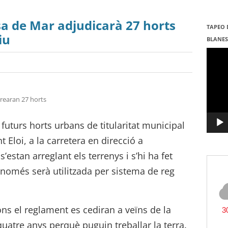
a de Mar adjudicarà 27 horts
TAPEO 
iu
BLANE
Repro
de
vídeo
crearan 27 horts
futurs horts urbans de titularitat municipal
t Eloi, a la carretera en direcció a
s’estan arreglant els terrenys i s’hi ha fet
 només serà utilitzada per sistema de reg
ons el reglament es cediran a veïns de la
uatre anys perquè puguin treballar la terra.