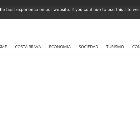
e best experience on our website. If you continue to use this site we w
Vés
al
SME
COSTA BRAVA
ECONOMIA
SOCIEDAD
TURISMO
CO
contingut