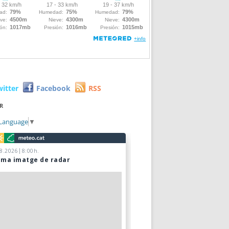
witter
Facebook
RSS
R
 Language
▼