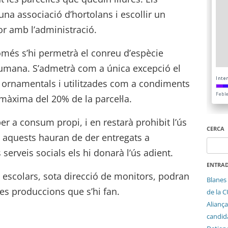
una associació d’hortolans i escollir un
or amb l’administració.
més s’hi permetrà el conreu d’espècie
 humana. S’admetrà com a única excepció el
 ornamentals i utilitzades com a condiments
 màxima del 20% de la parcel·la.
er a consum propi, i en restarà prohibit l’ús
CERCA
, aquests hauran de der entregats a
Cerca:
 serveis socials els hi donarà l’ús adient.
ENTRAD
 escolars, sota direcció de monitors, podran
Blanes 
 les produccions que s’hi fan.
de la 
Aliança
candida