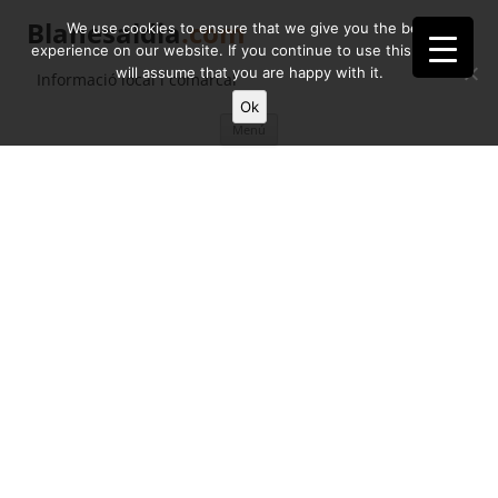
Blanesaldia
.com
We use cookies to ensure that we give you the best
experience on our website. If you continue to use this site we
will assume that you are happy with it.
Informació local i comarcal
Ok
Vés
Menú
al
contingut