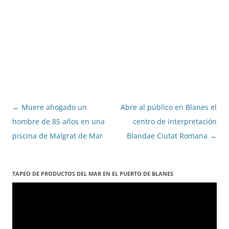
Navegació
←
Muere ahogado un
Abre al público en Blanes el
per
hombre de 85 años en una
centro de interpretación
les
piscina de Malgrat de Mar
Blandae Ciutat Romana
→
entrades
TAPEO DE PRODUCTOS DEL MAR EN EL PUERTO DE BLANES
Reproductor
de
vídeo