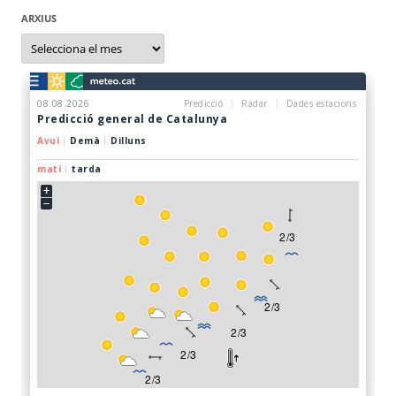
ARXIUS
Arxius