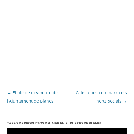
Navegació
←
El ple de novembre de
Calella posa en marxa els
per
l’Ajuntament de Blanes
horts socials
→
les
entrades
TAPEO DE PRODUCTOS DEL MAR EN EL PUERTO DE BLANES
Reproductor