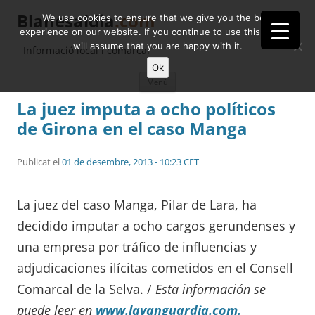
Blanesaldia
.com
We use cookies to ensure that we give you the best
experience on our website. If you continue to use this site we
will assume that you are happy with it.
Informació local i comarcal
Ok
Vés
Menú
al
contingut
La juez imputa a ocho políticos
de Girona en el caso Manga
Publicat el
01 de desembre, 2013 - 10:23 CET
La juez del caso Manga, Pilar de Lara, ha
decidido imputar a ocho cargos gerundenses y
una empresa por tráfico de influencias y
adjudicaciones ilícitas cometidos en el Consell
Comarcal de la Selva. /
Esta información se
puede leer en
www.lavanguardia.com.